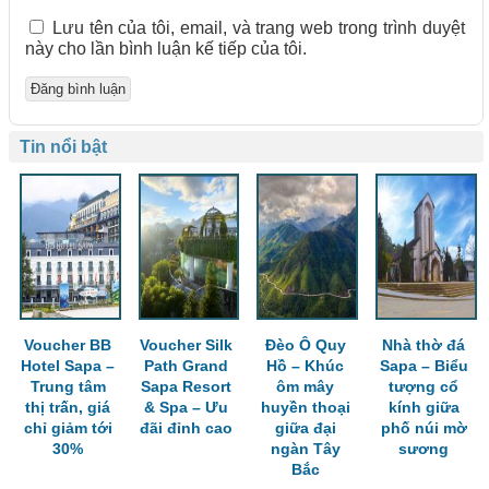
Lưu tên của tôi, email, và trang web trong trình duyệt
này cho lần bình luận kế tiếp của tôi.
Tin nổi bật
Voucher BB
Voucher Silk
Đèo Ô Quy
Nhà thờ đá
Hotel Sapa –
Path Grand
Hồ – Khúc
Sapa – Biểu
Trung tâm
Sapa Resort
ôm mây
tượng cổ
thị trấn, giá
& Spa – Ưu
huyền thoại
kính giữa
chỉ giảm tới
đãi đỉnh cao
giữa đại
phố núi mờ
30%
ngàn Tây
sương
Bắc