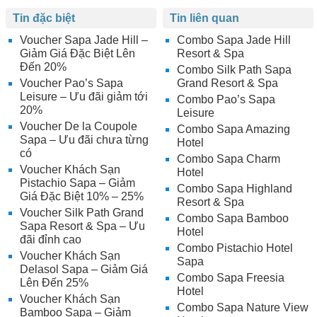
Tin đặc biệt
Tin liên quan
Voucher Sapa Jade Hill –
Combo Sapa Jade Hill
Giảm Giá Đặc Biệt Lên
Resort & Spa
Đến 20%
Combo Silk Path Sapa
Voucher Pao’s Sapa
Grand Resort & Spa
Leisure – Ưu đãi giảm tới
Combo Pao’s Sapa
20%
Leisure
Voucher De la Coupole
Combo Sapa Amazing
Sapa – Ưu đãi chưa từng
Hotel
có
Combo Sapa Charm
Voucher Khách Sạn
Hotel
Pistachio Sapa – Giảm
Combo Sapa Highland
Giá Đặc Biệt 10% – 25%
Resort & Spa
Voucher Silk Path Grand
Combo Sapa Bamboo
Sapa Resort & Spa – Ưu
Hotel
đãi đỉnh cao
Combo Pistachio Hotel
Voucher Khách Sạn
Sapa
Delasol Sapa – Giảm Giá
Combo Sapa Freesia
Lên Đến 25%
Hotel
Voucher Khách Sạn
Combo Sapa Nature View
Bamboo Sapa – Giảm