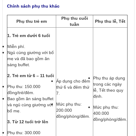
Chính sách phụ thu khác
Phụ thu cuối
Phụ thu trẻ em
Phụ thu lễ, Tết
tuần
1. Trẻ em dưới 6 tuổi
Miễn phí.
Ngủ cùng giường với bố
mẹ và đã bao gồm ăn
sáng buffet.
2. Trẻ em từ 6 – 11 tuổi
Phụ thu áp dụng
Áp dụng cho đêm
trong các ngày
Phụ thu: 150.000
thứ 6 và đêm thứ
lễ, Tết theo quy
đồng/trẻ/đêm.
7.
định.
Bao gồm ăn sáng buffet
Mức phụ thu:
và ngủ cùng giường với
Mức phụ thu:
200.000
bố mẹ.
400.000
đồng/phòng/đêm.
đồng/phòng/đêm.
3. Từ 12 tuổi trở lên
Phụ thu: 300.000