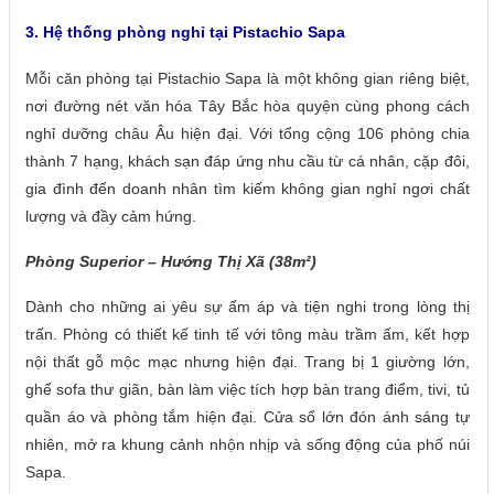
3.
Hệ thống phòng nghỉ tại Pistachio Sapa
Mỗi căn phòng tại Pistachio Sapa là một không gian riêng biệt,
nơi đường nét văn hóa Tây Bắc hòa quyện cùng phong cách
nghỉ dưỡng châu Âu hiện đại. Với tổng cộng 106 phòng chia
thành 7 hạng, khách sạn đáp ứng nhu cầu từ cá nhân, cặp đôi,
gia đình đến doanh nhân tìm kiếm không gian nghỉ ngơi chất
lượng và đầy cảm hứng.
Phòng Superior – Hướng Thị Xã (38m²)
Dành cho những ai yêu sự ấm áp và tiện nghi trong lòng thị
trấn. Phòng có thiết kế tinh tế với tông màu trầm ấm, kết hợp
nội thất gỗ mộc mạc nhưng hiện đại. Trang bị 1 giường lớn,
ghế sofa thư giãn, bàn làm việc tích hợp bàn trang điểm, tivi, tủ
quần áo và phòng tắm hiện đại. Cửa sổ lớn đón ánh sáng tự
nhiên, mở ra khung cảnh nhộn nhịp và sống động của phố núi
Sapa.