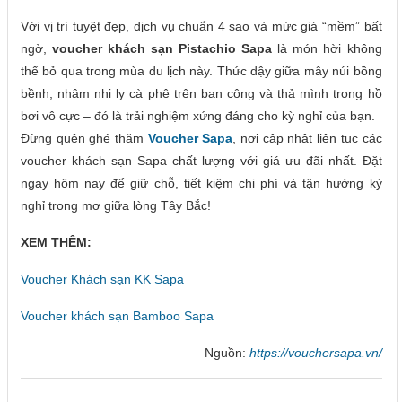
Với vị trí tuyệt đẹp, dịch vụ chuẩn 4 sao và mức giá “mềm” bất
ngờ,
voucher khách sạn Pistachio Sapa
là món hời không
thể bỏ qua trong mùa du lịch này. Thức dậy giữa mây núi bồng
bềnh, nhâm nhi ly cà phê trên ban công và thả mình trong hồ
bơi vô cực – đó là trải nghiệm xứng đáng cho kỳ nghỉ của bạn.
Đừng quên ghé thăm
Voucher Sapa
, nơi cập nhật liên tục các
voucher khách sạn Sapa chất lượng với giá ưu đãi nhất. Đặt
ngay hôm nay để giữ chỗ, tiết kiệm chi phí và tận hưởng kỳ
nghỉ trong mơ giữa lòng Tây Bắc!
XEM THÊM:
Voucher Khách sạn KK Sapa
Voucher khách sạn Bamboo Sapa
Nguồn:
https://vouchersapa.vn/