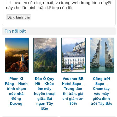
Lưu tên của tôi, email, và trang web trong trình duyệt
này cho lần bình luận kế tiếp của tôi.
Tin nổi bật
Phan Xi
Đèo Ô Quy
Voucher BB
Cổng trời
Păng – Hành
Hồ – Khúc
Hotel Sapa –
Sapa –
trình chạm
ôm mây
Trung tâm
Chạm tay
nóc nhà
huyền thoại
thị trấn, giá
vào mây
Đông
giữa đại
chỉ giảm tới
giữa đỉnh
Dương
ngàn Tây
30%
trời Tây Bắc
Bắc