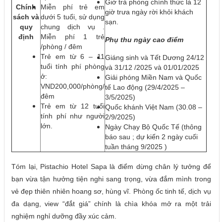
Giờ trả phòng chính thức là 12
Chính
Miễn phí trẻ em
giờ trưa ngày rời khỏi khách
sách và
dưới 5 tuổi, sử dụng
sạn.
quy
chung dịch vụ .
định
Miễn phí 1 trẻ
Phụ thu ngày cao điểm
/phòng / đêm
Trẻ em từ 6 – 11
Giáng sinh và Tết Dương 24/12
tuổi tính phí phòng
và 31/12 /2025 và 01/01/2025
ở:
Giải phóng Miền Nam và Quốc
VND200,000/phòng/
tế Lao động (29/4/2025 –
đêm
3/5/2025)
Trẻ em từ 12 tuổi
Quốc khánh Việt Nam (30.08 –
tính phí như người
2/9/2025)
lớn.
Ngày Chạy Bộ Quốc Tế (thông
báo sau ; dự kiến 2 ngày cuối
tuần tháng 9/2025 )
Tóm lại, Pistachio Hotel Sapa là điểm dừng chân lý tưởng để
bạn vừa tận hưởng tiện nghi sang trọng, vừa đắm mình trong
vẻ đẹp thiên nhiên hoang sơ, hùng vĩ. Phòng ốc tinh tế, dịch vụ
đa dạng, view “đắt giá” chính là chìa khóa mở ra một trải
nghiệm nghỉ dưỡng đầy xúc cảm.