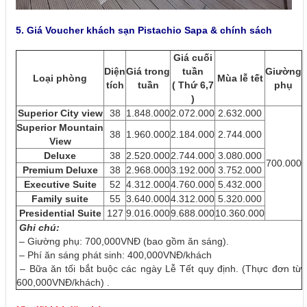
5. Giá Voucher khách sạn
Pistachio Sapa
& chính sách
Giá cuối
Diện
Giá trong
tuần
Giường
Loại phòng
Mùa lễ tết
tích
tuần
( Thứ 6,7
phụ
)
Superior City view
38
1.848.000
2.072.000
2.632.000
Superior
Mountain
38
1.960.000
2.184.000
2.744.000
View
Deluxe
38
2.520.000
2.744.000
3.080.000
700.000
Premium Deluxe
38
2.968.000
3.192.000
3.752.000
Executive Suite
52
4.312.000
4.760.000
5.432.000
Family suite
55
3.640.000
4.312.000
5.320.000
Presidential Suite
127
9.016.000
9.688.000
10.360.000
Ghi chú:
– Giường phụ: 700,000VNĐ (bao gồm ăn sáng).
– Phí ăn sáng phát sinh: 400,000VNĐ/khách
– Bữa ăn tối bắt buộc các ngày Lễ Tết quy định. (Thực đơn từ
600,000VNĐ/khách) .