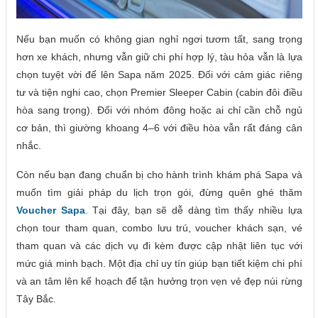
Nếu bạn muốn có không gian nghỉ ngơi tươm tất, sang trọng
hơn xe khách, nhưng vẫn giữ chi phí hợp lý, tàu hỏa vẫn là lựa
chọn tuyệt vời để lên Sapa năm 2025. Đối với cảm giác riêng
tư và tiện nghi cao, chọn Premier Sleeper Cabin (cabin đôi điều
hòa sang trọng). Đối với nhóm đông hoặc ai chỉ cần chỗ ngủ
cơ bản, thì giường khoang 4–6 với điều hòa vẫn rất đáng cân
nhắc.
Còn nếu bạn đang chuẩn bị cho hành trình khám phá Sapa và
muốn tìm giải pháp du lịch trọn gói, đừng quên ghé thăm
Voucher Sapa
. Tại đây, bạn sẽ dễ dàng tìm thấy nhiều lựa
chọn tour tham quan, combo lưu trú, voucher khách sạn, vé
tham quan và các dịch vụ đi kèm được cập nhật liên tục với
mức giá minh bạch. Một địa chỉ uy tín giúp bạn tiết kiệm chi phí
và an tâm lên kế hoạch để tận hưởng trọn vẹn vẻ đẹp núi rừng
Tây Bắc.