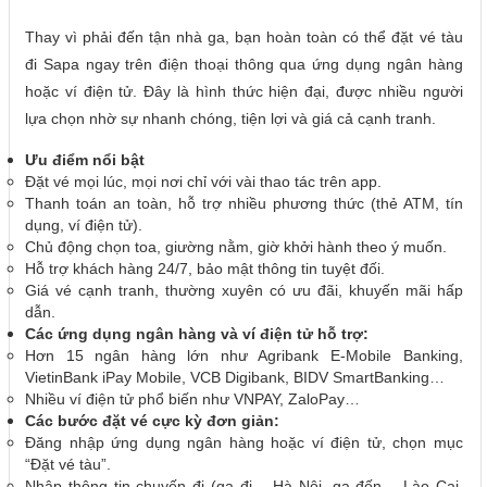
Thay vì phải đến tận nhà ga, bạn hoàn toàn có thể đặt vé tàu
đi Sapa ngay trên điện thoại thông qua ứng dụng ngân hàng
hoặc ví điện tử. Đây là hình thức hiện đại, được nhiều người
lựa chọn nhờ sự nhanh chóng, tiện lợi và giá cả cạnh tranh.
Ưu điểm nổi bật
Đặt vé mọi lúc, mọi nơi chỉ với vài thao tác trên app.
Thanh toán an toàn, hỗ trợ nhiều phương thức (thẻ ATM, tín
dụng, ví điện tử).
Chủ động chọn toa, giường nằm, giờ khởi hành theo ý muốn.
Hỗ trợ khách hàng 24/7, bảo mật thông tin tuyệt đối.
Giá vé cạnh tranh, thường xuyên có ưu đãi, khuyến mãi hấp
dẫn.
Các ứng dụng ngân hàng và ví điện tử hỗ trợ:
Hơn 15 ngân hàng lớn như Agribank E-Mobile Banking,
VietinBank iPay Mobile, VCB Digibank, BIDV SmartBanking…
Nhiều ví điện tử phổ biến như VNPAY, ZaloPay…
Các bước đặt vé cực kỳ đơn giản:
Đăng nhập ứng dụng ngân hàng hoặc ví điện tử, chọn mục
“Đặt vé tàu”.
Nhập thông tin chuyến đi (ga đi – Hà Nội, ga đến – Lào Cai,