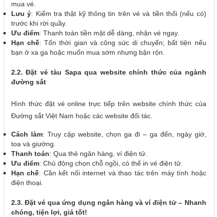
mua vé.
Lưu ý
: Kiểm tra thật kỹ thông tin trên vé và tiền thối (nếu có)
trước khi rời quầy.
Ưu điểm
: Thanh toán tiền mặt dễ dàng, nhận vé ngay.
Hạn chế
: Tốn thời gian và công sức di chuyển; bất tiện nếu
bạn ở xa ga hoặc muốn mua sớm nhưng bận rộn.
2.2. Đặt vé tàu Sapa qua website chính thức của ngành
đường sắt
Hình thức đặt vé online trực tiếp trên website chính thức của
Đường sắt Việt Nam hoặc các website đối tác.
Cách làm
: Truy cập website, chọn ga đi – ga đến, ngày giờ,
toa và giường.
Thanh toán
: Qua thẻ ngân hàng, ví điện tử.
Ưu điểm
: Chủ động chọn chỗ ngồi, có thể in vé điện tử.
Hạn chế
: Cần kết nối internet và thao tác trên máy tính hoặc
điện thoại.
2.3. Đặt vé qua ứng dụng ngân hàng và ví điện tử – Nhanh
chóng, tiện lợi, giá tốt!