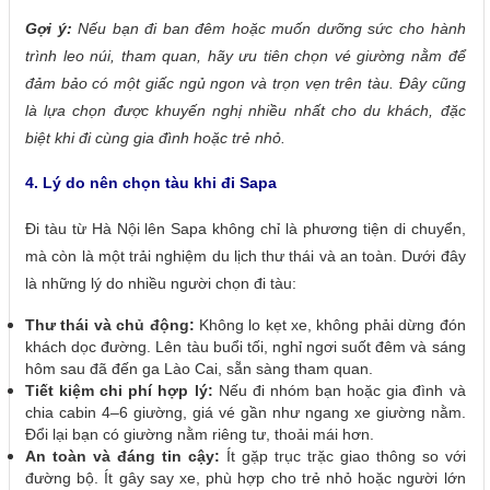
Gợi ý:
Nếu bạn đi ban đêm hoặc muốn dưỡng sức cho hành
trình leo núi, tham quan, hãy ưu tiên chọn vé giường nằm để
đảm bảo có một giấc ngủ ngon và trọn vẹn trên tàu. Đây cũng
là lựa chọn được khuyến nghị nhiều nhất cho du khách, đặc
biệt khi đi cùng gia đình hoặc trẻ nhỏ.
4. Lý do nên chọn tàu khi đi Sapa
Đi tàu từ Hà Nội lên Sapa không chỉ là phương tiện di chuyển,
mà còn là một trải nghiệm du lịch thư thái và an toàn. Dưới đây
là những lý do nhiều người chọn đi tàu:
Thư thái và chủ động:
Không lo kẹt xe, không phải dừng đón
khách dọc đường. Lên tàu buổi tối, nghỉ ngơi suốt đêm và sáng
hôm sau đã đến ga Lào Cai, sẵn sàng tham quan.
Tiết kiệm chi phí hợp lý:
Nếu đi nhóm bạn hoặc gia đình và
chia cabin 4–6 giường, giá vé gần như ngang xe giường nằm.
Đổi lại bạn có giường nằm riêng tư, thoải mái hơn.
An toàn và đáng tin cậy:
Ít gặp trục trặc giao thông so với
đường bộ. Ít gây say xe, phù hợp cho trẻ nhỏ hoặc người lớn