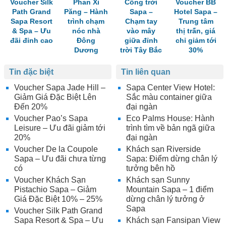
Voucher Silk
Phan Xi
Cổng trời
Voucher BB
Path Grand
Păng – Hành
Sapa –
Hotel Sapa –
Sapa Resort
trình chạm
Chạm tay
Trung tâm
& Spa – Ưu
nóc nhà
vào mây
thị trấn, giá
đãi đỉnh cao
Đông
giữa đỉnh
chỉ giảm tới
Dương
trời Tây Bắc
30%
Tin đặc biệt
Tin liên quan
Voucher Sapa Jade Hill –
Sapa Center View Hotel:
Giảm Giá Đặc Biệt Lên
Sắc màu container giữa
Đến 20%
đại ngàn
Voucher Pao’s Sapa
Eco Palms House: Hành
Leisure – Ưu đãi giảm tới
trình tìm về bản ngã giữa
20%
đại ngàn
Voucher De la Coupole
Khách sạn Riverside
Sapa – Ưu đãi chưa từng
Sapa: Điểm dừng chân lý
có
tưởng bên hồ
Voucher Khách Sạn
Khách sạn Sunny
Pistachio Sapa – Giảm
Mountain Sapa – 1 điểm
Giá Đặc Biệt 10% – 25%
dừng chân lý tưởng ở
Sapa
Voucher Silk Path Grand
Sapa Resort & Spa – Ưu
Khách sạn Fansipan View