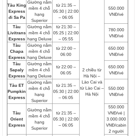
Giường nằm
Tàu King
từ 21:35 –
mềm 4 chỗ
550.000
Express
05:30 | 22:00
hạng
VNĐ/vé
đi Sa Pa
– 06:05
Superior
Tàu
Giường nằm
từ 21:30 –
780.000
Livitrans
mềm 4 chỗ
05:25 | 22:00
VNĐ/vé
Express
hạng Deluxe
– 05:55
Tàu
Giường nằm
từ 22:00 –
650.000
Chapa
mềm 4 chỗ
06:00
VNĐ/vé
Express
hạng Deluxe
Tàu
Giường nằm
từ 22:00 –
650.000
Sapaly
mềm 4 chỗ
2 chiều từ
06:05
VNĐ/vé
Express
hạng Deluxe
Hà Nội –
Lào Cai và
Giường nằm
Tàu ET
từ 21:35 –
từ Lào Cai –
mềm 4 chỗ
550.000
Pumpkin
05:30 | 22:00
Hà Nội
hạng
VNĐ/vé
Express
– 06:05
Superior
550.000
Giường nằm
Tàu
từ 21:35 –
VNĐ/vé |
mềm 4 chỗ
Orient
05:30 | 22:00
3.000.000
hạng
Express
– 06:05
VNĐ/cabin
Superior
2 người