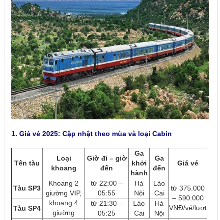
1. Giá vé 2025: Cập nhật theo mùa và loại Cabin
Ga
Loại
Giờ đi – giờ
Ga
Tên tàu
khởi
Giá vé
khoang
đến
đến
hành
Khoang 2
từ 22:00 –
Hà
Lào
Tàu SP3
từ 375.000
giường VIP,
05:55
Nội
Cai
– 590.000
khoang 4
từ 21:30 –
Lào
Hà
VNĐ/vé/lượt
Tàu SP4
giường
05:25
Cai
Nội