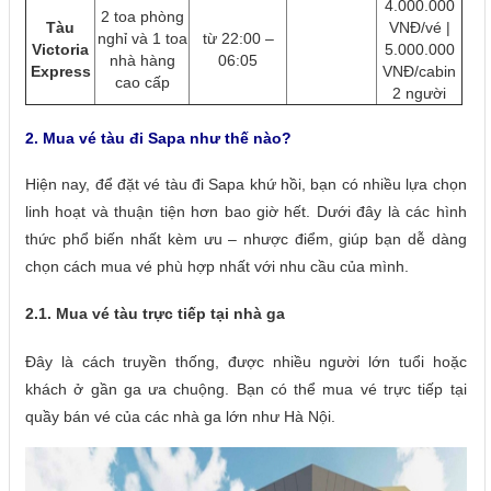
4.000.000
2 toa phòng
Tàu
VNĐ/vé |
nghỉ và 1 toa
từ 22:00 –
Victoria
5.000.000
nhà hàng
06:05
Express
VNĐ/cabin
cao cấp
2 người
2. Mua vé tàu đi Sapa như thế nào?
Hiện nay, để đặt vé tàu đi Sapa khứ hồi, bạn có nhiều lựa chọn
linh hoạt và thuận tiện hơn bao giờ hết. Dưới đây là các hình
thức phổ biến nhất kèm ưu – nhược điểm, giúp bạn dễ dàng
chọn cách mua vé phù hợp nhất với nhu cầu của mình.
2.1. Mua vé tàu trực tiếp tại nhà ga
Đây là cách truyền thống, được nhiều người lớn tuổi hoặc
khách ở gần ga ưa chuộng. Bạn có thể mua vé trực tiếp tại
quầy bán vé của các nhà ga lớn như Hà Nội.