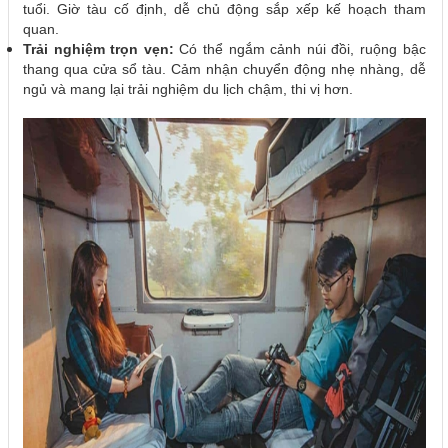
tuổi. Giờ tàu cố định, dễ chủ động sắp xếp kế hoạch tham
quan.
Trải nghiệm trọn vẹn:
Có thể ngắm cảnh núi đồi, ruộng bậc
thang qua cửa sổ tàu. Cảm nhận chuyển động nhẹ nhàng, dễ
ngủ và mang lại trải nghiệm du lịch chậm, thi vị hơn.