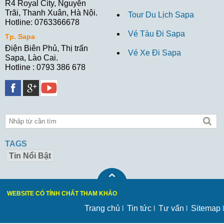
R4 Royal City, Nguyễn
Trãi, Thanh Xuân, Hà Nội.
Tour Du Lịch Sapa
Hotline: 0763366678
Vé Tàu Đi Sapa
Tp. Sapa
Điện Biên Phủ, Thị trấn
Vé Xe Đi Sapa
Sapa, Lào Cai.
Hotline : 0793 386 678
TAGS
Tin Nổi Bật
WEBSITE CÓ TÍNH CHẤT THAM KHẢO
Trang chủ
Tin tức
Tư vấn
Sitemap