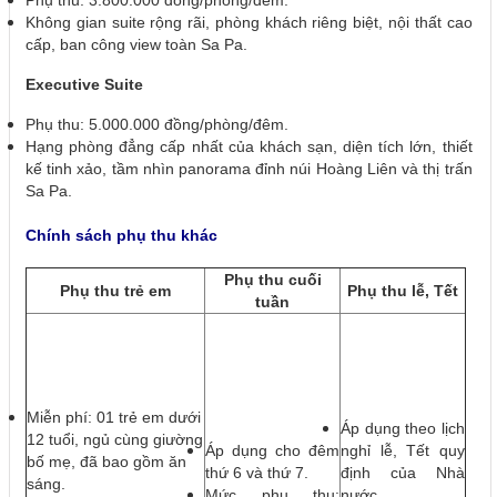
Phụ thu: 3.800.000 đồng/phòng/đêm.
Không gian suite rộng rãi, phòng khách riêng biệt, nội thất cao
cấp, ban công view toàn Sa Pa.
Executive Suite
Phụ thu: 5.000.000 đồng/phòng/đêm.
Hạng phòng đẳng cấp nhất của khách sạn, diện tích lớn, thiết
kế tinh xảo, tầm nhìn panorama đỉnh núi Hoàng Liên và thị trấn
Sa Pa.
Chính sách phụ thu khác
Phụ thu cuối
Phụ thu trẻ em
Phụ thu lễ, Tết
tuần
Miễn phí: 01 trẻ em dưới
Áp dụng theo lịch
12 tuổi, ngủ cùng giường
Áp dụng cho đêm
nghỉ lễ, Tết quy
bố mẹ, đã bao gồm ăn
thứ 6 và thứ 7.
định của Nhà
sáng.
Mức phụ thu:
nước.