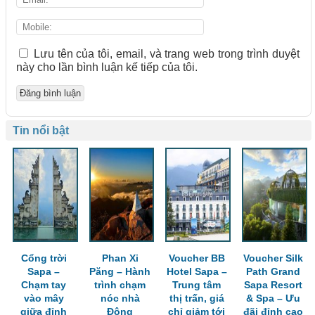
Lưu tên của tôi, email, và trang web trong trình duyệt
này cho lần bình luận kế tiếp của tôi.
Tin nổi bật
Cổng trời
Phan Xi
Voucher BB
Voucher Silk
Sapa –
Păng – Hành
Hotel Sapa –
Path Grand
Chạm tay
trình chạm
Trung tâm
Sapa Resort
vào mây
nóc nhà
thị trấn, giá
& Spa – Ưu
giữa đỉnh
Đông
chỉ giảm tới
đãi đỉnh cao