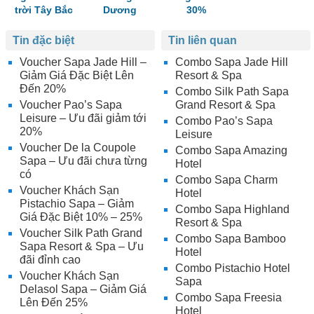
trời Tây Bắc
Dương
30%
Tin đặc biệt
Tin liên quan
Voucher Sapa Jade Hill –
Combo Sapa Jade Hill
Giảm Giá Đặc Biệt Lên
Resort & Spa
Đến 20%
Combo Silk Path Sapa
Voucher Pao’s Sapa
Grand Resort & Spa
Leisure – Ưu đãi giảm tới
Combo Pao’s Sapa
20%
Leisure
Voucher De la Coupole
Combo Sapa Amazing
Sapa – Ưu đãi chưa từng
Hotel
có
Combo Sapa Charm
Voucher Khách Sạn
Hotel
Pistachio Sapa – Giảm
Combo Sapa Highland
Giá Đặc Biệt 10% – 25%
Resort & Spa
Voucher Silk Path Grand
Combo Sapa Bamboo
Sapa Resort & Spa – Ưu
Hotel
đãi đỉnh cao
Combo Pistachio Hotel
Voucher Khách Sạn
Sapa
Delasol Sapa – Giảm Giá
Combo Sapa Freesia
Lên Đến 25%
Hotel