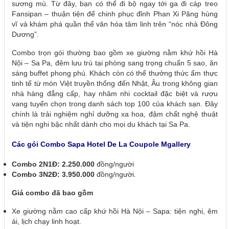
sương mù. Từ đây, bạn có thể đi bộ ngay tới ga đi cáp treo
Fansipan – thuận tiện để chinh phục đỉnh Phan Xi Păng hùng
vĩ và khám phá quần thể văn hóa tâm linh trên “nóc nhà Đông
Dương”.
Combo trọn gói thường bao gồm xe giường nằm khứ hồi Hà
Nội – Sa Pa, đêm lưu trú tại phòng sang trọng chuẩn 5 sao, ăn
sáng buffet phong phú. Khách còn có thể thưởng thức ẩm thực
tinh tế từ món Việt truyền thống đến Nhật, Âu trong không gian
nhà hàng đẳng cấp, hay nhâm nhi cocktail đặc biệt và rượu
vang tuyển chọn trong danh sách top 100 của khách sạn. Đây
chính là trải nghiệm nghỉ dưỡng xa hoa, đậm chất nghệ thuật
và tiện nghi bậc nhất dành cho mọi du khách tại Sa Pa.
Các gói Combo Sapa Hotel De La Coupole Mgallery
Combo 2N1Đ: 2.250.000
đồng/người
Combo 3N2Đ: 3.950.000
đồng/người.
Giá combo đã bao gồm
Xe giường nằm cao cấp khứ hồi Hà Nội – Sapa: tiện nghi, êm
ái, lịch chạy linh hoạt.