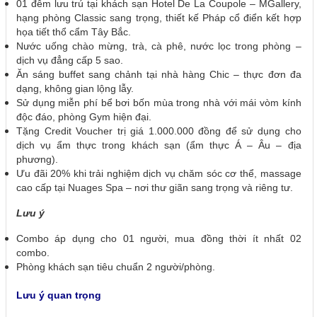
01 đêm lưu trú tại khách sạn Hotel De La Coupole – MGallery,
hạng phòng Classic sang trọng, thiết kế Pháp cổ điển kết hợp
họa tiết thổ cẩm Tây Bắc.
Nước uống chào mừng, trà, cà phê, nước lọc trong phòng –
dịch vụ đẳng cấp 5 sao.
Ăn sáng buffet sang chảnh tại nhà hàng Chic – thực đơn đa
dạng, không gian lộng lẫy.
Sử dụng miễn phí bể bơi bốn mùa trong nhà với mái vòm kính
độc đáo, phòng Gym hiện đại.
Tặng Credit Voucher trị giá 1.000.000 đồng để sử dụng cho
dịch vụ ẩm thực trong khách sạn (ẩm thực Á – Âu – địa
phương).
Ưu đãi 20% khi trải nghiệm dịch vụ chăm sóc cơ thể, massage
cao cấp tại Nuages Spa – nơi thư giãn sang trọng và riêng tư.
Lưu ý
Combo áp dụng cho 01 người, mua đồng thời ít nhất 02
combo.
Phòng khách sạn tiêu chuẩn 2 người/phòng.
Lưu ý quan trọng