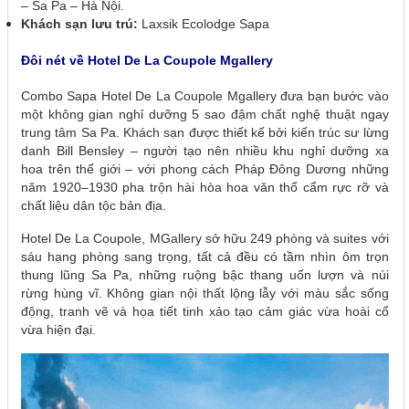
– Sa Pa – Hà Nội.
Khách sạn lưu trú:
Laxsik Ecolodge Sapa
Đôi nét về Hotel De La Coupole Mgallery
Combo Sapa Hotel De La Coupole Mgallery đưa bạn bước vào
một không gian nghỉ dưỡng 5 sao đậm chất nghệ thuật ngay
trung tâm Sa Pa. Khách sạn được thiết kế bởi kiến trúc sư lừng
danh Bill Bensley – người tạo nên nhiều khu nghỉ dưỡng xa
hoa trên thế giới – với phong cách Pháp Đông Dương những
năm 1920–1930 pha trộn hài hòa hoa văn thổ cẩm rực rỡ và
chất liệu dân tộc bản địa.
Hotel De La Coupole, MGallery sở hữu 249 phòng và suites với
sáu hạng phòng sang trọng, tất cả đều có tầm nhìn ôm trọn
thung lũng Sa Pa, những ruộng bậc thang uốn lượn và núi
rừng hùng vĩ. Không gian nội thất lộng lẫy với màu sắc sống
động, tranh vẽ và họa tiết tinh xảo tạo cảm giác vừa hoài cổ
vừa hiện đại.