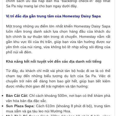
chính sách ưu đãi hấp dẫn mà “backdrop check-in” đẹp nhất
Sa Pa này mang lại cho bạn ngay dưới đây.
Vị trí đắc địa gần trung tâm của Homestay Daisy Sapa
Một trong những ưu điểm lớn nhất khiến Homestay Daisy Sapa
luôn nằm trong danh sách lựa chọn hàng đầu của khách du
lịch chính là sự thuận tiện trong di chuyển. Homestay nằm rất
gần khu vực lõi của thị trấn, giúp bạn vừa tận hưởng được sự
yên tĩnh của núi rừng, vừa không bỏ lỡ nhịp sống sôi động của
phố núi về đêm.
Khả năng kết nối tuyệt vời đến các địa danh nổi tiếng
Từ đây, du khách chỉ mất vài phút tản bộ hoặc đi xe là có thể
chạm tay đến những biểu tượng du lịch của Sa Pa. Việc di
chuyển trở nên dễ dàng hơn bao giờ hết, giúp bạn tiết kiệm
được nhiều thời gian để trải nghiệm và tận hưởng:
Bản Cát Cát:
Chỉ cách khoảng 500m, nơi bạn có thể khám phá
văn hóa bản địa đặc sắc.
Sun Plaza Sapa:
Cách 610m (khoảng 8 phút đi bộ), trung tâm
mua sắm và ga tàu leo núi Mường Hoa.