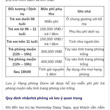
Đối tượng / Dịch
Mức phí phụ
Ghi chú
vụ
thu
Trẻ em dưới 06
Ở chung giường với bố
Miễn phí
tuổi
mẹ
Trẻ em từ 06 – 11
100,000 VNĐ /
Phụ thu phí dịch vụ
tuổi
trẻ / đêm
150,000 VNĐ /
Trẻ em trên 11 tuổi
Tính như người lớn
trẻ / đêm
Trả phòng muộn
Tùy vào tình trạng phòng
300,000 VNĐ
(12h – 16h)
trống
Trả phòng muộn
Tùy vào tình trạng phòng
400,000 VNĐ
(12h – 18h)
trống
Tính giá nguyên
Áp dụng cho mọi hạng
Sau 18h00
1 đêm
phòng
Lưu ý: Hạng phòng Dorm sẽ được hỗ trợ miễn phí phí trả
phòng muộn nếu tình trạng phòng còn trống.
Quy định nhận/trả phòng và lưu ý quan trọng
Khi đến lưu trú tại Homestay Daisy Sapa, quý khách cần nắm