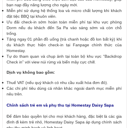
bạn nạp đầy năng lượng cho ngày mới.
Miễn phí sử dụng hệ thống loa và micro chất lượng khi khách
đặt tiệc BBQ tại khuôn viên.
Ưu đãi check-in sớm hoàn toàn miễn phí tại khu vực phòng
Dorm nếu du khách đến Sa Pa vào sáng sớm và còn chỗ
trống.
Tặng ngay 01 phần đồ uống (trà chanh hoặc đồ lon bất kỳ) khi
du khách thực hiện check-in tại Fanpage chính thức của
Homestay.
Tự do tham quan và chụp ảnh tại toàn bộ khu vực “Backdrop
Check in” với view núi rừng và biển mây cực chill.
Dịch vụ không bao gồm:
Thuế VAT (nếu quý khách có nhu cầu xuất hóa đơn đỏ).
Các chi phí tiêu dùng cá nhân khác ngoài danh mục miễn phí
nêu trên.
Chính sách trẻ em và phụ thu tại Homestay Daisy Sapa
Để đảm bảo quyền lợi cho mọi khách hàng, đặc biệt là các gia
đình đi kèm trẻ nhỏ, Homestay Daisy Sapa áp dụng chính sách
phụ thu minh bạch và linh hoạt.