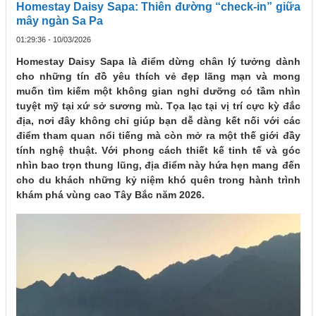
Homestay Daisy Sapa: Thiên đường “check-in” giữa
mây ngàn Sa Pa
01:29:36 - 10/03/2026
Homestay Daisy Sapa
là điểm dừng chân lý tưởng dành
cho những tín đồ yêu thích vẻ đẹp lãng mạn và mong
muốn tìm kiếm một không gian nghỉ dưỡng có tầm nhìn
tuyệt mỹ tại xứ sở sương mù. Tọa lạc tại vị trí cực kỳ đắc
địa, nơi đây không chỉ giúp bạn dễ dàng kết nối với các
điểm tham quan nổi tiếng mà còn mở ra một thế giới đầy
tính nghệ thuật. Với phong cách thiết kế tinh tế và góc
nhìn bao trọn thung lũng, địa điểm này hứa hẹn mang đến
cho du khách những kỷ niệm khó quên trong hành trình
khám phá vùng cao Tây Bắc năm 2026.