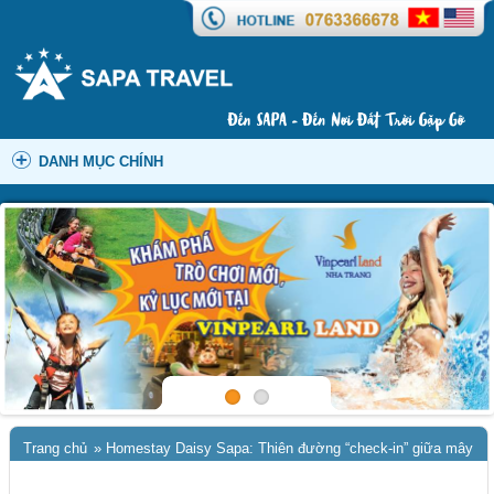
DANH MỤC CHÍNH
Trang chủ
»
Homestay Daisy Sapa: Thiên đường “check-in” giữa mây
ngàn Sa Pa