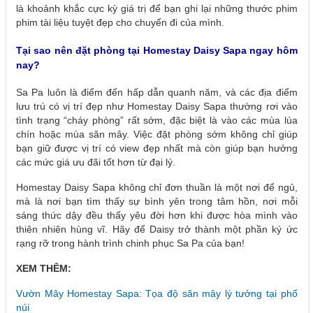
là khoảnh khắc cực kỳ giá trị để bạn ghi lại những thước phim
phim tài liệu tuyệt đẹp cho chuyến đi của mình.
Tại sao nên đặt phòng tại Homestay Daisy Sapa ngay hôm
nay?
Sa Pa luôn là điểm đến hấp dẫn quanh năm, và các địa điểm
lưu trú có vị trí đẹp như Homestay Daisy Sapa thường rơi vào
tình trạng “cháy phòng” rất sớm, đặc biệt là vào các mùa lúa
chín hoặc mùa săn mây. Việc đặt phòng sớm không chỉ giúp
bạn giữ được vị trí có view đẹp nhất mà còn giúp bạn hưởng
các mức giá ưu đãi tốt hơn từ đại lý.
Homestay Daisy Sapa không chỉ đơn thuần là một nơi để ngủ,
mà là nơi bạn tìm thấy sự bình yên trong tâm hồn, nơi mỗi
sáng thức dậy đều thấy yêu đời hơn khi được hòa mình vào
thiên nhiên hùng vĩ. Hãy để Daisy trở thành một phần ký ức
rạng rỡ trong hành trình chinh phục Sa Pa của bạn!
XEM THÊM:
Vườn Mây Homestay Sapa: Tọa độ săn mây lý tưởng tại phố
núi