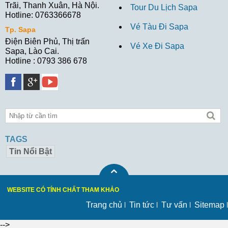
Trãi, Thanh Xuân, Hà Nội.
Tour Du Lịch Sapa
Hotline: 0763366678
Vé Tàu Đi Sapa
Tp. Sapa
Điện Biên Phủ, Thị trấn
Vé Xe Đi Sapa
Sapa, Lào Cai.
Hotline : 0793 386 678
TAGS
Tin Nổi Bật
WEBSITE CÓ TÍNH CHẤT THAM KHẢO
Trang chủ
Tin tức
Tư vấn
Sitemap
-->