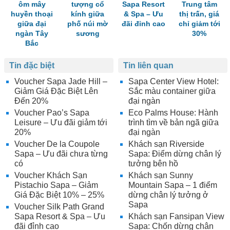
ôm mây
tượng cổ
Sapa Resort
Trung tâm
huyền thoại
kính giữa
& Spa – Ưu
thị trấn, giá
giữa đại
phố núi mờ
đãi đỉnh cao
chỉ giảm tới
ngàn Tây
sương
30%
Bắc
Tin đặc biệt
Tin liên quan
Voucher Sapa Jade Hill –
Sapa Center View Hotel:
Giảm Giá Đặc Biệt Lên
Sắc màu container giữa
Đến 20%
đại ngàn
Voucher Pao’s Sapa
Eco Palms House: Hành
Leisure – Ưu đãi giảm tới
trình tìm về bản ngã giữa
20%
đại ngàn
Voucher De la Coupole
Khách sạn Riverside
Sapa – Ưu đãi chưa từng
Sapa: Điểm dừng chân lý
có
tưởng bên hồ
Voucher Khách Sạn
Khách sạn Sunny
Pistachio Sapa – Giảm
Mountain Sapa – 1 điểm
Giá Đặc Biệt 10% – 25%
dừng chân lý tưởng ở
Sapa
Voucher Silk Path Grand
Sapa Resort & Spa – Ưu
Khách sạn Fansipan View
đãi đỉnh cao
Sapa: Chốn dừng chân