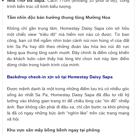
Nhà Thờ Đá Sapa:
Cách 770m (khoảng 10 phút đi bộ), công
trình kiến trúc cổ kính biểu tượng.
Tầm nhìn độc bản hướng thung lũng Mường Hoa
Không chỉ gần trung tâm, Homestay Daisy Sapa còn sở hữu
một chiếc view “triệu đô” mà hiếm nơi nào có được. Từ ban
công, bạn có thể ngắm nhìn toàn cảnh núi non hùng vĩ của đất
trời Sa Pa hay dõi theo những đoàn tàu hỏa leo núi đỏ rực
băng qua thung lũng xanh mướt. Đây chính là điểm cộng khiến
du khách luôn cảm thấy hài lòng khi chọn nơi này làm điểm
dừng chân trong hành trình của mình.
Backdrop check-in xịn sò tại Homestay Daisy Sapa
Được mệnh danh là một trong những điểm lưu trú có nhiều góc
sống ảo nhất Sa Pa, Homestay Daisy Sapa đã đầu tư rất kỹ
lưỡng vào không gian trang trí để chiều lòng các “tín đồ” nhiếp
ảnh. Bạn không cần phải đi đâu xa, chỉ cần bước ra khỏi phòng
là đã có ngay những bức ảnh “nghìn like” trên các trang mạng
xã hội.
Khu vực săn mây bồng bềnh ngay tại phòng