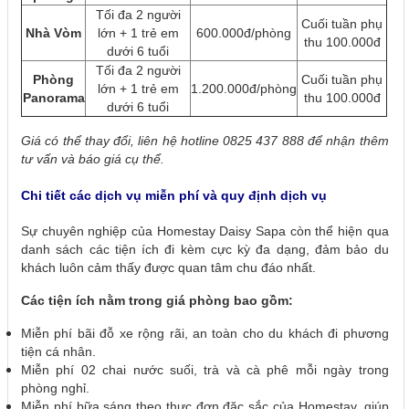
Tối đa 2 người
Cuối tuần phụ
Nhà Vòm
lớn + 1 trẻ em
600.000đ/phòng
thu 100.000đ
dưới 6 tuổi
Tối đa 2 người
Phòng
Cuối tuần phụ
lớn + 1 trẻ em
1.200.000đ/phòng
Panorama
thu 100.000đ
dưới 6 tuổi
Giá có thể thay đổi, liên hệ hotline 0825 437 888 để nhận thêm
tư vấn và báo giá cụ thể.
Chi tiết các dịch vụ miễn phí và quy định dịch vụ
Sự chuyên nghiệp của Homestay Daisy Sapa còn thể hiện qua
danh sách các tiện ích đi kèm cực kỳ đa dạng, đảm bảo du
khách luôn cảm thấy được quan tâm chu đáo nhất.
Các tiện ích nằm trong giá phòng bao gồm:
Miễn phí bãi đỗ xe rộng rãi, an toàn cho du khách đi phương
tiện cá nhân.
Miễn phí 02 chai nước suối, trà và cà phê mỗi ngày trong
phòng nghỉ.
Miễn phí bữa sáng theo thực đơn đặc sắc của Homestay, giúp