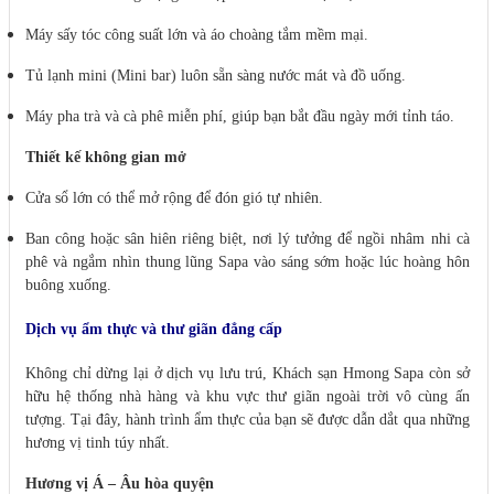
Máy sấy tóc công suất lớn và áo choàng tắm mềm mại.
Tủ lạnh mini (Mini bar) luôn sẵn sàng nước mát và đồ uống.
Máy pha trà và cà phê miễn phí, giúp bạn bắt đầu ngày mới tỉnh táo.
Thiết kế không gian mở
Cửa sổ lớn có thể mở rộng để đón gió tự nhiên.
Ban công hoặc sân hiên riêng biệt, nơi lý tưởng để ngồi nhâm nhi cà
phê và ngắm nhìn thung lũng Sapa vào sáng sớm hoặc lúc hoàng hôn
buông xuống.
Dịch vụ ẩm thực và thư giãn đẳng cấp
Không chỉ dừng lại ở dịch vụ lưu trú, Khách sạn Hmong Sapa còn sở
hữu hệ thống nhà hàng và khu vực thư giãn ngoài trời vô cùng ấn
tượng. Tại đây, hành trình ẩm thực của bạn sẽ được dẫn dắt qua những
hương vị tinh túy nhất.
Hương vị Á – Âu hòa quyện