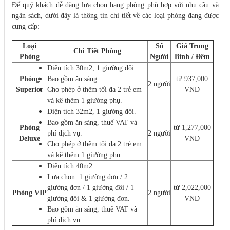
Để quý khách dễ dàng lựa chọn hạng phòng phù hợp với nhu cầu và
ngân sách, dưới đây là thông tin chi tiết về các loại phòng đang được
cung cấp:
Loại
Số
Giá Trung
Chi Tiết Phòng
Phòng
Người
Bình / Đêm
Diện tích 30m2, 1 giường đôi.
Phòng
Bao gồm ăn sáng.
từ 937,000
2 người
Superior
Cho phép ở thêm tối đa 2 trẻ em
VNĐ
và kê thêm 1 giường phụ.
Diện tích 32m2, 1 giường đôi.
Bao gồm ăn sáng, thuế VAT và
Phòng
từ 1,277,000
phí dịch vụ.
2 người
Deluxe
VNĐ
Cho phép ở thêm tối đa 2 trẻ em
và kê thêm 1 giường phụ.
Diện tích 40m2.
Lựa chọn: 1 giường đơn / 2
giường đơn / 1 giường đôi / 1
từ 2,022,000
Phòng VIP
2 người
giường đôi & 1 giường đơn.
VNĐ
Bao gồm ăn sáng, thuế VAT và
phí dịch vụ.