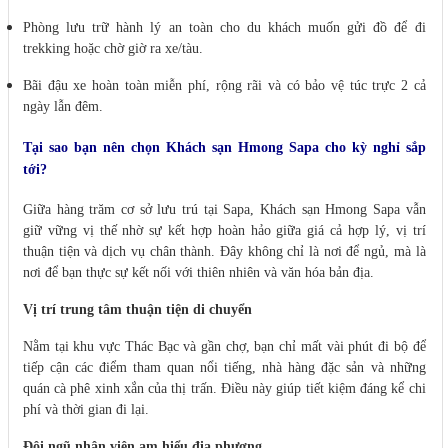
Phòng lưu trữ hành lý an toàn cho du khách muốn gửi đồ để đi
trekking hoặc chờ giờ ra xe/tàu.
Bãi đậu xe hoàn toàn miễn phí, rộng rãi và có bảo vệ túc trực 2 cả
ngày lẫn đêm.
Tại sao bạn nên chọn Khách sạn Hmong Sapa cho kỳ nghỉ sắp
tới?
Giữa hàng trăm cơ sở lưu trú tại Sapa, Khách sạn Hmong Sapa vẫn
giữ vững vị thế nhờ sự kết hợp hoàn hảo giữa giá cả hợp lý, vị trí
thuận tiện và dịch vụ chân thành. Đây không chỉ là nơi để ngủ, mà là
nơi để bạn thực sự kết nối với thiên nhiên và văn hóa bản địa.
Vị trí trung tâm thuận tiện di chuyển
Nằm tại khu vực Thác Bạc và gần chợ, bạn chỉ mất vài phút đi bộ để
tiếp cận các điểm tham quan nổi tiếng, nhà hàng đặc sản và những
quán cà phê xinh xắn của thị trấn. Điều này giúp tiết kiệm đáng kể chi
phí và thời gian đi lại.
Đội ngũ nhân viên am hiểu địa phương