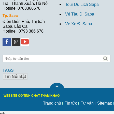
Trãi, Thanh Xuân, Hà Nội.
Tour Du Lịch Sapa
Hotline: 0763366678
Vé Tàu Đi Sapa
Tp. Sapa
Điện Biên Phủ, Thị trấn
Vé Xe Đi Sapa
Sapa, Lào Cai.
Hotline : 0793 386 678
TAGS
Tin Nổi Bật
WEBSITE CÓ TÍNH CHẤT THAM KHẢO
Trang chủ
Tin tức
Tư vấn
Sitemap
-->