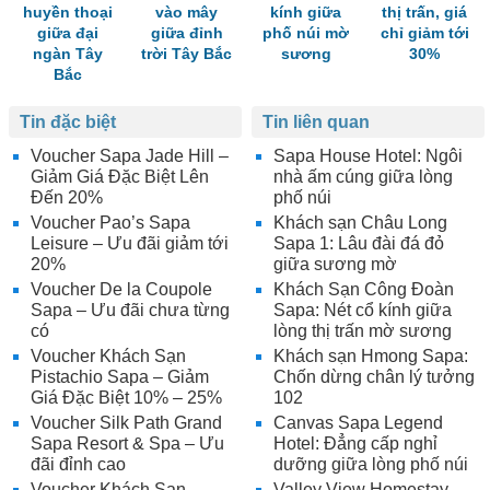
huyền thoại
vào mây
kính giữa
thị trấn, giá
giữa đại
giữa đỉnh
phố núi mờ
chỉ giảm tới
ngàn Tây
trời Tây Bắc
sương
30%
Bắc
Tin đặc biệt
Tin liên quan
Voucher Sapa Jade Hill –
Sapa House Hotel: Ngôi
Giảm Giá Đặc Biệt Lên
nhà ấm cúng giữa lòng
Đến 20%
phố núi
Voucher Pao’s Sapa
Khách sạn Châu Long
Leisure – Ưu đãi giảm tới
Sapa 1: Lâu đài đá đỏ
20%
giữa sương mờ
Voucher De la Coupole
Khách Sạn Công Đoàn
Sapa – Ưu đãi chưa từng
Sapa: Nét cổ kính giữa
có
lòng thị trấn mờ sương
Voucher Khách Sạn
Khách sạn Hmong Sapa:
Pistachio Sapa – Giảm
Chốn dừng chân lý tưởng
Giá Đặc Biệt 10% – 25%
102
Voucher Silk Path Grand
Canvas Sapa Legend
Sapa Resort & Spa – Ưu
Hotel: Đẳng cấp nghỉ
đãi đỉnh cao
dưỡng giữa lòng phố núi
Voucher Khách Sạn
Valley View Homestay