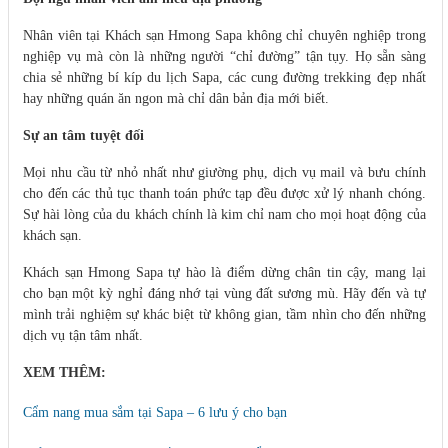
Nhân viên tại Khách sạn Hmong Sapa không chỉ chuyên nghiệp trong
nghiệp vụ mà còn là những người “chỉ đường” tận tụy. Họ sẵn sàng
chia sẻ những bí kíp du lịch Sapa, các cung đường trekking đẹp nhất
hay những quán ăn ngon mà chỉ dân bản địa mới biết.
Sự an tâm tuyệt đối
Mọi nhu cầu từ nhỏ nhất như giường phụ, dịch vụ mail và bưu chính
cho đến các thủ tục thanh toán phức tạp đều được xử lý nhanh chóng.
Sự hài lòng của du khách chính là kim chỉ nam cho mọi hoạt động của
khách sạn.
Khách sạn Hmong Sapa tự hào là điểm dừng chân tin cậy, mang lại
cho bạn một kỳ nghỉ đáng nhớ tại vùng đất sương mù. Hãy đến và tự
mình trải nghiệm sự khác biệt từ không gian, tầm nhìn cho đến những
dịch vụ tận tâm nhất.
XEM THÊM:
Cẩm nang mua sắm tại Sapa – 6 lưu ý cho bạn