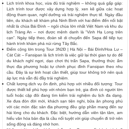
Lịch trình khoa học, vừa đủ trải nghiệm – không quá gấp gáp:
Lịch trình tour được xây dựng hợp lý, xen kẽ giữa các hoạt
động tham quan, nghỉ dưỡng và trải nghiệm thực tế. Ngày đầu
tiên, du khách sẽ khám phá Ninh Bình với hai điểm đến nổi bật
nhất là chùa Bái Đính – ngôi chùa lớn nhất Việt Nam và khu du
lịch Tràng An – nơi được mệnh danh là “Vịnh Hạ Long trên
cạn”. Ngày tiếp theo, đoàn sẽ di chuyển đến Sapa để tiếp tục
hành trình khám phá núi rừng Tây Bắc.
Điểm cộng lớn trong Tour 3N2Đ | Hà Nội – Bái Đính/Hoa Lư –
Cát Cát – Fansipan là lịch trình là việc giữ lại thời gian tự do để
du khách nghỉ ngơi, dạo chơi thị trấn Sapa, thưởng thức ẩm
thực địa phương hoặc tự chinh phục đỉnh Fansipan theo nhu
cầu. Đây là sự linh hoạt cần thiết, giúp tour không trở nên quá
áp lực mà vẫn đủ đầy trải nghiệm.
Chất lượng dịch vụ ổn định, phù hợp với nhiều đối tượng: Tour
được thiết kế phù hợp với nhóm bạn trẻ, gia đình có người lớn
tuổi hoặc cặp đôi đang tìm kiếm trải nghiệm du lịch đa dạng.
Xe đưa đón đời mới, khách sạn tiện nghi, bữa ăn phong phú
với các món đặc sản địa phương đều góp phần mang đến sự
hài lòng cho du khách. Đặc biệt, hướng dẫn viên tận tâm, am
hiểu văn hóa bản địa là cầu nối tuyệt vời giúp chuyến đi trở nên
sống động và đáng nhớ hơn.