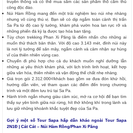
truyền thống và có thể mua sắm các sản phẩm thổ cẩm thủ
công độc đáo.
Núi Hàm Rồng mang đến một trải nghiệm leo núi nhẹ nhàng
nhưng vô cùng thú vị. Bạn sẽ có dịp ngắm toàn cảnh thị trấn
Sa Pa từ độ cao lý tưởng, khám phá vườn hoa lan rực rỡ và
những phiến đá kỳ lạ được tạo hóa ban tặng.
Tùy chọn trekking Phan Xi Păng là điểm nhấn cho những ai
muốn thử thách bản thân. Với độ cao 3.143 mét, đỉnh núi này
là nơi lý tưởng để săn mây, ngắm cảnh và cảm nhận sự hùng
vĩ của thiên nhiên vùng cao.
Chuyến đi phù hợp cho cả du khách muốn nghỉ dưỡng lẫn
những ai yêu thích khám phá, với lịch trình linh hoạt, kết hợp
giữa văn hóa, thiên nhiên và vận động thể chất nhẹ nhàng.
Giá trọn gói 2.312.000₫/khách bao gồm xe đưa đón khứ hồi,
hướng dẫn viên, vé tham quan các điểm đến trong chương
trình và một đêm lưu trú tại Sa Pa.
Hành trình ngắn nhưng giàu cảm xúc, mở ra cơ hội để bạn tìm
thấy sự yên bình giữa núi rừng, hít thở không khí trong lành và
lưu giữ những khoảnh khắc tuyệt đẹp của Sa Pa.
Gợi ý một số Tour Sapa hấp dẫn khác ngoài Tour Sapa
2N1Đ | Cát Cát – Núi Hàm Rồng/Phan Xi Păng