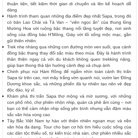
thuận tiện, tiết kiệm thời gian di chuyển và lên kế hoạch dễ
dàng.
Hành trình tham quan những địa điểm đẹp nhất Sapa, trong đó
có bản Lao Chải và Tả Van – “viên ngọc ẩn” của thung lũng
Mường Hoa với ruộng bậc thang nối tầng tuyệt đẹp, nơi sinh
sống của đồng bào H’Mông, Giáy với lối sống mộc mạc, gần
gũi thiên nhiên.
Trek nhẹ nhàng qua những con đường mòn ven suối, qua cánh
đồng bậc thang thay đổi sắc màu theo mùa. Đây là hành trình
thân thiện ngay cả với du khách không quen trekking nặng,
giúp bạn thong thả tận hưởng cảnh đẹp và chụp ảnh.
Chinh phục núi Hàm Rồng để ngắm nhìn toàn cảnh thị trấn
Sapa từ trên cao, nơi mây trắng vờn quanh núi, vườn lan Đông
Dương khoe sắc, và những phiến đá tự nhiên tạo nên vẻ đẹp
độc đáo, kỳ vĩ.
Khám phá thị trấn Sapa thơ mộng và mờ sương, với những
con phố nhỏ, chợ phiên nhộn nhịp, quán cà phê ấm cúng – nơi
bạn có thể cảm nhận nhịp sống yên bình nhưng vẫn đậm màu
sắc văn hóa vùng cao.
Tây Bắc Việt Nam tự hào với thiên nhiên ngoạn mục và nền
văn hóa đa dạng. Tour cho bạn cơ hội tìm hiểu cuộc sống của
các dân tộc thiểu số, từ kiến trúc nhà sàn, chợ phiên nhiều sắc