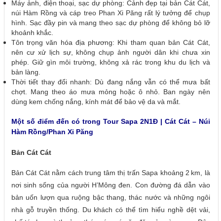
Máy ảnh, điện thoại, sạc dự phòng: Cảnh đẹp tại bản Cát Cát,
núi Hàm Rồng và cáp treo Phan Xi Păng rất lý tưởng để chụp
hình. Sạc đầy pin và mang theo sạc dự phòng để không bỏ lỡ
khoảnh khắc.
Tôn trọng văn hóa địa phương: Khi tham quan bản Cát Cát,
nên cư xử lịch sự, không chụp ảnh người dân khi chưa xin
phép. Giữ gìn môi trường, không xả rác trong khu du lịch và
bản làng.
Thời tiết thay đổi nhanh: Dù đang nắng vẫn có thể mưa bất
chợt. Mang theo áo mưa mỏng hoặc ô nhỏ. Ban ngày nên
dùng kem chống nắng, kính mát để bảo vệ da và mắt.
Một số điểm đến có trong Tour Sapa 2N1Đ | Cát Cát – Núi
Hàm Rồng/Phan Xi Păng
Bản Cát Cát
Bản Cát Cát nằm cách trung tâm thị trấn Sapa khoảng 2 km, là
nơi sinh sống của người H’Mông đen. Con đường đá dẫn vào
bản uốn lượn qua ruộng bậc thang, thác nước và những ngôi
nhà gỗ truyền thống. Du khách có thể tìm hiểu nghề dệt vải,