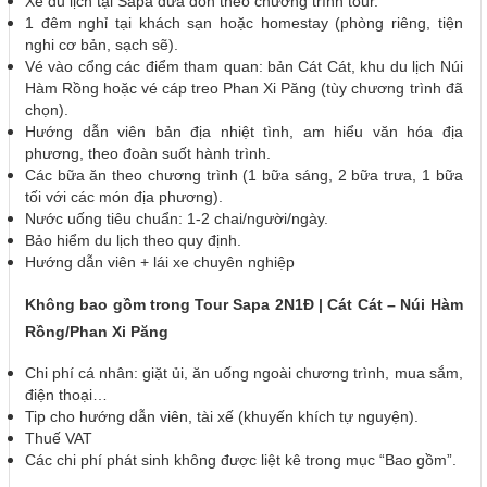
Xe du lịch tại Sapa đưa đón theo chương trình tour.
1 đêm nghỉ tại khách sạn hoặc homestay (phòng riêng, tiện
nghi cơ bản, sạch sẽ).
Vé vào cổng các điểm tham quan: bản Cát Cát, khu du lịch Núi
Hàm Rồng hoặc vé cáp treo Phan Xi Păng (tùy chương trình đã
chọn).
Hướng dẫn viên bản địa nhiệt tình, am hiểu văn hóa địa
phương, theo đoàn suốt hành trình.
Các bữa ăn theo chương trình (1 bữa sáng, 2 bữa trưa, 1 bữa
tối với các món địa phương).
Nước uống tiêu chuẩn: 1-2 chai/người/ngày.
Bảo hiểm du lịch theo quy định.
Hướng dẫn viên + lái xe chuyên nghiệp
Không bao gồm trong Tour Sapa 2N1Đ | Cát Cát – Núi Hàm
Rồng/Phan Xi Păng
Chi phí cá nhân: giặt ủi, ăn uống ngoài chương trình, mua sắm,
điện thoại…
Tip cho hướng dẫn viên, tài xế (khuyến khích tự nguyện).
Thuế VAT
Các chi phí phát sinh không được liệt kê trong mục “Bao gồm”.