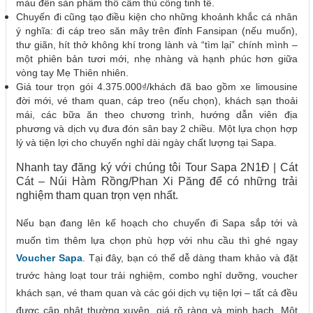
màu đến sản phẩm thổ cẩm thủ công tinh tế.
Chuyến đi cũng tạo điều kiện cho những khoảnh khắc cá nhân
ý nghĩa: đi cáp treo săn mây trên đỉnh Fansipan (nếu muốn),
thư giãn, hít thở không khí trong lành và “tìm lại” chính mình –
một phiên bản tươi mới, nhẹ nhàng và hạnh phúc hơn giữa
vòng tay Mẹ Thiên nhiên.
Giá tour trọn gói 4.375.000₫/khách đã bao gồm xe limousine
đời mới, vé tham quan, cáp treo (nếu chọn), khách sạn thoải
mái, các bữa ăn theo chương trình, hướng dẫn viên địa
phương và dịch vụ đưa đón sân bay 2 chiều. Một lựa chọn hợp
lý và tiện lợi cho chuyến nghỉ dài ngày chất lượng tại Sapa.
Nhanh tay đăng ký với chúng tôi Tour Sapa 2N1Đ | Cát
Cát – Núi Hàm Rồng/Phan Xi Păng để có những trải
nghiệm tham quan trọn vẹn nhất.
Nếu bạn đang lên kế hoạch cho chuyến đi Sapa sắp tới và
muốn tìm thêm lựa chọn phù hợp với nhu cầu thì ghé ngay
Voucher Sapa
. Tại đây, bạn có thể dễ dàng tham khảo và đặt
trước hàng loạt tour trải nghiệm, combo nghỉ dưỡng, voucher
khách sạn, vé tham quan và các gói dịch vụ tiện lợi – tất cả đều
được cập nhật thường xuyên, giá rõ ràng và minh bạch. Một