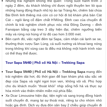
Những trải nghiệm không thể quên: Trong suốt hành trình 3
ngày 2 đêm, du khách không chỉ được ngồi thuyền len lỏi qua
những hang động thạch nhũ kỳ ảo tại Tràng An, chiêm bái chùa
Bái Đính linh thiêng mà còn có cơ hội đi bộ khám phá bản Cát
Cát – ngôi làng cổ đậm chất H’Mông. Đỉnh cao của chuyến đi
chính là trải nghiệm chinh phục nóc nhà Đông Dương – đỉnh
Fansipan bằng cáp treo 3 dây hiện đại, chiêm ngưỡng biển
mây và rừng núi hùng vĩ từ độ cao hơn 3.000 mét.
Bên cạnh đó, việc nghỉ đêm tại Sapa, cảm nhận cái lạnh se se,
thưởng thức rượu San Lùng, cá suối nướng và khoai lang nóng
trong không khí vùng cao là điều mà không một hành trình nào
có thể thay thế được.
Tour Sapa 5N4Đ | Phố cổ Hà Nội – Trekking Sapa
Tour Sapa 5N4Đ | Phố cổ Hà Nội – Trekking Sapa
mang đến
trải nghiệm dài hơi, đủ thời gian để bạn khám phá sâu sắc vẻ
đẹp của Sapa và nghỉ ngơi trọn vẹn, không vội vã. Phù hợp
cho du khách muốn “thoát khỏi” nhịp sống hối hả và thực sự
hòa mình vào thiên nhiên miền núi phía Bắc.
Xe Dcar Limousine hiện đại, tiện nghi và sang trọng đồng hành
suốt chuyến đi, mang lại sự thoải mái, riêng tư cho nhóm nhỏ
hoặc gia đình. Dịch vụ đưa đón sân bay 2 chiều giúp chuyến đi