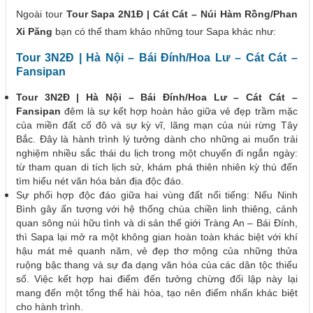
Ngoài tour
Tour Sapa 2N1Đ | Cát Cát – Núi Hàm Rồng/Phan
Xi Păng
bạn có thể tham khảo những tour Sapa khác như:
Tour 3N2Đ | Hà Nội – Bái Đính/Hoa Lư – Cát Cát –
Fansipan
Tour 3N2Đ | Hà Nội – Bái Đính/Hoa Lư – Cát Cát –
Fansipan
đêm là sự kết hợp hoàn hảo giữa vẻ đẹp trầm mặc
của miền đất cố đô và sự kỳ vĩ, lãng mạn của núi rừng Tây
Bắc. Đây là hành trình lý tưởng dành cho những ai muốn trải
nghiệm nhiều sắc thái du lịch trong một chuyến đi ngắn ngày:
từ tham quan di tích lịch sử, khám phá thiên nhiên kỳ thú đến
tìm hiểu nét văn hóa bản địa độc đáo.
Sự phối hợp độc đáo giữa hai vùng đất nổi tiếng: Nếu Ninh
Bình gây ấn tượng với hệ thống chùa chiền linh thiêng, cảnh
quan sông núi hữu tình và di sản thế giới Tràng An – Bái Đính,
thì Sapa lại mở ra một không gian hoàn toàn khác biệt với khí
hậu mát mẻ quanh năm, vẻ đẹp thơ mộng của những thửa
ruộng bậc thang và sự đa dạng văn hóa của các dân tộc thiểu
số. Việc kết hợp hai điểm đến tưởng chừng đối lập này lại
mang đến một tổng thể hài hòa, tạo nên điểm nhấn khác biệt
cho hành trình.