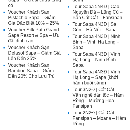
có
Tour Sapa 5N4Đ | Cao
Voucher Khách Sạn
Nguyên Đá – Lũng Cú –
Pistachio Sapa – Giảm
Bản Cát Cát – Fansipan
Giá Đặc Biệt 10% – 25%
Tour Sapa 4N3Đ | Sài
Voucher Silk Path Grand
Gòn – Hà Nội – Sapa
Sapa Resort & Spa – Ưu
Tour Sapa 4N3Đ | Ninh
đãi đỉnh cao
Bình – Vịnh Hạ Long –
Voucher Khách Sạn
Sapa
Delasol Sapa – Giảm Giá
Tour Sapa 4N3Đ | Vịnh
Lên Đến 25%
Hạ Long – Ninh Bình –
Voucher Khách Sạn
Sapa
Bamboo Sapa – Giảm
Tour Sapa 4N3Đ | Vịnh
Đến 20% Cho Lưu Trú
Hạ Long – Sapa (khởi
hành buổi sáng)
Tour 3N2Đ | Cát Cát –
Văn nghệ dân tộc – Hàm
Rồng – Mường Hoa –
Fansipan
Tour 2N2Đ | Cát Cát –
Fansipan – Moana – Hàm
Rồng