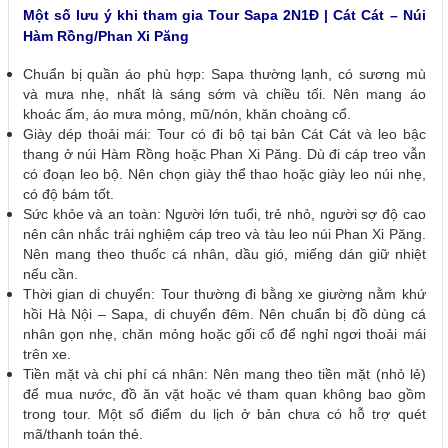
Một số lưu ý khi tham gia Tour Sapa 2N1Đ | Cát Cát – Núi
Hàm Rồng/Phan Xi Păng
Chuẩn bị quần áo phù hợp: Sapa thường lạnh, có sương mù
và mưa nhẹ, nhất là sáng sớm và chiều tối. Nên mang áo
khoác ấm, áo mưa mỏng, mũ/nón, khăn choàng cổ.
Giày dép thoải mái: Tour có đi bộ tại bản Cát Cát và leo bậc
thang ở núi Hàm Rồng hoặc Phan Xi Păng. Dù đi cáp treo vẫn
có đoạn leo bộ. Nên chọn giày thể thao hoặc giày leo núi nhẹ,
có độ bám tốt.
Sức khỏe và an toàn: Người lớn tuổi, trẻ nhỏ, người sợ độ cao
nên cân nhắc trải nghiệm cáp treo và tàu leo núi Phan Xi Păng.
Nên mang theo thuốc cá nhân, dầu gió, miếng dán giữ nhiệt
nếu cần.
Thời gian di chuyển: Tour thường đi bằng xe giường nằm khứ
hồi Hà Nội – Sapa, di chuyển đêm. Nên chuẩn bị đồ dùng cá
nhân gọn nhẹ, chăn mỏng hoặc gối cổ để nghỉ ngơi thoải mái
trên xe.
Tiền mặt và chi phí cá nhân: Nên mang theo tiền mặt (nhỏ lẻ)
để mua nước, đồ ăn vặt hoặc vé tham quan không bao gồm
trong tour. Một số điểm du lịch ở bản chưa có hỗ trợ quét
mã/thanh toán thẻ.