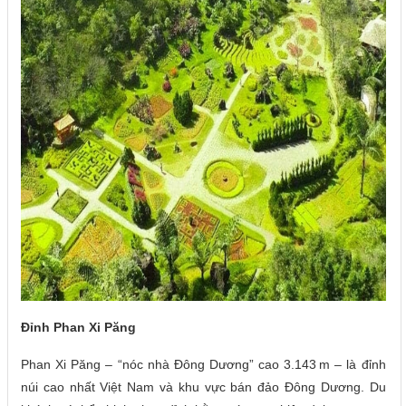
Đỉnh Phan Xi Păng
Phan Xi Păng – “nóc nhà Đông Dương” cao 3.143 m – là đỉnh
núi cao nhất Việt Nam và khu vực bán đảo Đông Dương. Du