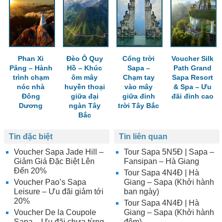
Phan Xi
Đèo Ô Quy
Cổng trời
Voucher Silk
Păng – Hành
Hồ – Khúc
Sapa –
Path Grand
trình chạm
ôm mây
Chạm tay
Sapa Resort
nóc nhà
huyền thoại
vào mây
& Spa – Ưu
Đông
giữa đại
giữa đỉnh
đãi đỉnh cao
Dương
ngàn Tây
trời Tây Bắc
Bắc
Tin đặc biệt
Tin liên quan
Voucher Sapa Jade Hill –
Tour Sapa 5N5Đ | Sapa –
Giảm Giá Đặc Biệt Lên
Fansipan – Hà Giang
Đến 20%
Tour Sapa 4N4Đ | Hà
Voucher Pao’s Sapa
Giang – Sapa (Khởi hành
Leisure – Ưu đãi giảm tới
ban ngày)
20%
Tour Sapa 4N4Đ | Hà
Voucher De la Coupole
Giang – Sapa (Khởi hành
Sapa – Ưu đãi chưa từng
đêm)