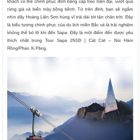
khách có thể chinh phục đỉnh bằng cáp treo hiện đại, vượt qua
rừng già và biển mây bồng bềnh. Từ trên đỉnh, bạn sẽ ngắm
nhìn dãy Hoàng Liên Sơn hùng vĩ trải dài tới tận chân trời. Đây
là biểu tượng chinh phục của du lịch miền Bắc và là trải nghiệm
không thể bỏ lỡ khi đến Sapa. Đấy là một điểm đến được yêu
thích nhất trong Tour Sapa 2N1Đ | Cát Cát – Núi Hàm
Rồng/Phan Xi Păng.