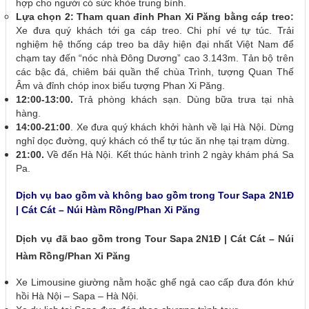
hợp cho người có sức khỏe trung bình.
Lựa chọn 2: Tham quan đỉnh Phan Xi Păng bằng cáp treo:
Xe đưa quý khách tới ga cáp treo. Chi phí vé tự túc. Trải
nghiệm hệ thống cáp treo ba dây hiện đại nhất Việt Nam để
chạm tay đến “nóc nhà Đông Dương” cao 3.143m. Tản bộ trên
các bậc đá, chiêm bái quần thể chùa Trình, tượng Quan Thế
Âm và đỉnh chóp inox biểu tượng Phan Xi Păng.
12:00-13:00.
Trả phòng khách sạn. Dùng bữa trưa tại nhà
hàng.
14:00-21:00
. Xe đưa quý khách khởi hành về lại Hà Nội. Dừng
nghỉ dọc đường, quý khách có thể tự túc ăn nhẹ tại trạm dừng.
21:00.
Về đến Hà Nội. Kết thúc hành trình 2 ngày khám phá Sa
Pa.
Dịch vụ bao gồm và không bao gồm trong Tour Sapa 2N1Đ
| Cát Cát – Núi Hàm Rồng/Phan Xi Păng
Dịch vụ đã bao gồm trong Tour Sapa 2N1Đ | Cát Cát – Núi
Hàm Rồng/Phan Xi Păng
Xe Limousine giường nằm hoặc ghế ngả cao cấp đưa đón khứ
hồi Hà Nội – Sapa – Hà Nội.