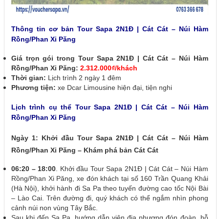
Thông tin cơ bản Tour Sapa 2N1Đ | Cát Cát – Núi Hàm
Rồng/Phan Xi Păng
Giá trọn gói trong Tour Sapa 2N1Đ | Cát Cát – Núi Hàm
Rồng/Phan Xi Păng:
2.312.000₫/khách
Thời gian:
Lịch trình 2 ngày 1 đêm
Phương tiện:
xe Dcar Limousine hiện đại, tiện nghi
Lịch trình cụ thể Tour Sapa 2N1Đ | Cát Cát – Núi Hàm
Rồng/Phan Xi Păng
Ngày 1: Khởi đầu Tour Sapa 2N1Đ | Cát Cát – Núi Hàm
Rồng/Phan Xi Păng – Khám phá bản Cát Cát
06:20 – 18:00
. Khởi đầu Tour Sapa 2N1Đ | Cát Cát – Núi Hàm
Rồng/Phan Xi Păng, xe đón khách tại số 160 Trần Quang Khải
(Hà Nội), khởi hành đi Sa Pa theo tuyến đường cao tốc Nội Bài
– Lào Cai. Trên đường đi, quý khách có thể ngắm nhìn phong
cảnh núi non vùng Tây Bắc.
Sau khi đến Sa Pa, hướng dẫn viên địa phương đón đoàn, hỗ