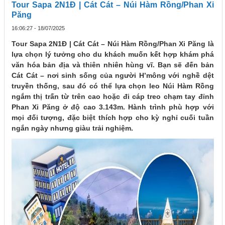
Tour Sapa 2N1Đ | Cát Cát – Núi Hàm Rồng/Phan Xi
Păng
16:06:27 - 18/07/2025
Tour Sapa 2N1Đ | Cát Cát – Núi Hàm Rồng/Phan Xi Păng là
lựa chọn lý tưởng cho du khách muốn kết hợp khám phá
văn hóa bản địa và thiên nhiên hùng vĩ. Bạn sẽ đến bản
Cát Cát – nơi sinh sống của người H’mông với nghề dệt
truyền thống, sau đó có thể lựa chọn leo Núi Hàm Rồng
ngắm thị trấn từ trên cao hoặc đi cáp treo chạm tay đỉnh
Phan Xi Păng ở độ cao 3.143m. Hành trình phù hợp với
mọi đối tượng, đặc biệt thích hợp cho kỳ nghỉ cuối tuần
ngắn ngày nhưng giàu trải nghiệm.