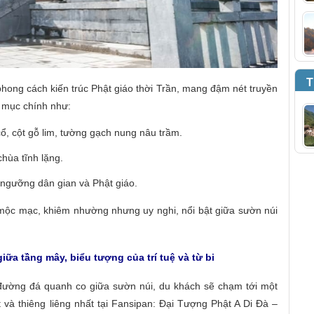
T
hong cách kiến trúc Phật giáo thời Trần, mang đậm nét truyền
 mục chính như:
cổ, cột gỗ lim, tường gạch nung nâu trầm.
hùa tĩnh lặng.
 ngưỡng dân gian và Phật giáo.
mộc mạc, khiêm nhường nhưng uy nghi, nổi bật giữa sườn núi
giữa tầng mây, biểu tượng của trí tuệ và từ bi
đường đá quanh co giữa sườn núi, du khách sẽ chạm tới một
t và thiêng liêng nhất tại Fansipan: Đại Tượng Phật A Di Đà –