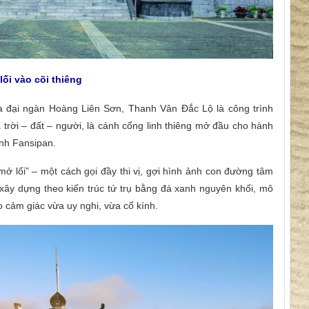
ối vào cõi thiêng
a đại ngàn Hoàng Liên Sơn, Thanh Vân Đắc Lộ là công trình
trời – đất – người, là cánh cổng linh thiêng mở đầu cho hành
ỉnh Fansipan.
ở lối” – một cách gọi đầy thi vị, gợi hình ảnh con đường tâm
 xây dựng theo kiến trúc tứ trụ bằng đá xanh nguyên khối, mô
o cảm giác vừa uy nghi, vừa cổ kính.