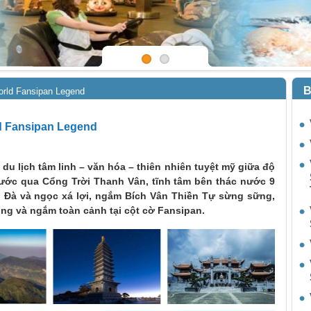
B
World Fansipan Legend
ld Fansipan Legend
u lịch tâm linh – văn hóa – thiên nhiên tuyệt mỹ giữa độ
bước qua Cổng Trời Thanh Vân, tĩnh tâm bên thác nước 9
i Đà và ngọc xá lợi, ngắm Bích Vân Thiền Tự sừng sững,
g và ngắm toàn cảnh tại cột cờ Fansipan.