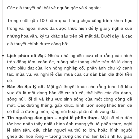
Các giả thuyết nổi bật về nguồn gốc và ý nghĩa:
Trong suốt gần 100 năm qua, hàng chục công trình khoa học
trong và ngoài nước đã được thực hiện để lý giải ý nghĩa của
những hoa văn, ký tự khắc sâu trên bề mặt đá. Dưới đây là các
giả thuyết chính được công bố:
Lịch pháp cổ đại:
Nhiều nhà nghiên cứu cho rằng các hình
tròn đồng tâm, xoắn ốc, ruộng bậc thang khắc trên đá là dạng
thức biểu đạt của lịch nông nghiệp cổ, phản ánh chu kỳ canh
tác, mùa vụ, và nghi lễ cầu mùa của cư dân bản địa thời tiền
sử.
Bản đồ địa lý cổ:
Một giả thuyết khác cho rằng toàn bộ khu
vực đá là một dạng bản đồ cư trú cổ, thể hiện các địa danh,
sông núi, lối đi và khu vực sinh sống của một cộng đồng đã
mất. Các đường thẳng, gấp khúc, hình lượn sóng khắc trên đá
có thể là đường mòn, rặng núi hoặc phân định vùng đất.
Tín ngưỡng dân gian – nghi lễ phồn thực:
Một số nhà dân
tộc học nhận thấy nhiều hình ảnh mang yếu tố phồn thực, nghi
lễ sinh sản, dấu chân người và thú to lớn, hoặc hình người
ghép đôi hóa rồng – tượng trưng cho mối liên kết sinh tử, giao