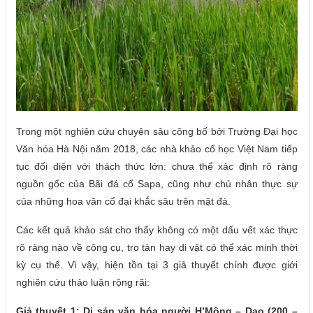
Trong một nghiên cứu chuyên sâu công bố bởi Trường Đại học
Văn hóa Hà Nội năm 2018, các nhà khảo cổ học Việt Nam tiếp
tục đối diện với thách thức lớn: chưa thể xác định rõ ràng
nguồn gốc của Bãi đá cổ Sapa, cũng như chủ nhân thực sự
của những hoa văn cổ đại khắc sâu trên mặt đá.
Các kết quả khảo sát cho thấy không có một dấu vết xác thực
rõ ràng nào về công cụ, tro tàn hay di vật có thể xác minh thời
kỳ cụ thể. Vì vậy, hiện tồn tại 3 giả thuyết chính được giới
nghiên cứu thảo luận rộng rãi:
Giả thuyết 1: Di sản văn hóa người H’Mông – Dao (200 –