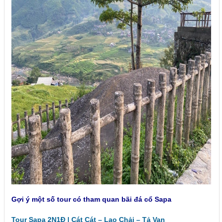
Gợi ý một số tour có tham quan bãi đá cổ Sapa
Tour Sapa 2N1Đ | Cát Cát – Lao Chải – Tả Van