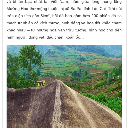
và bí ẩn bậc nhất tại Việt Nam, nằm giữa lòng thung lũng
Mường Hoa thơ mộng thuộc thị xã Sa Pa, tỉnh Lào Cai. Trải dài
trên diện tích gần 8km², bãi đá bao gồm hơn 200 phiến đá sa
thạch tự nhiên có kích thước, hình dáng và họa tiết khắc chạm
khác nhau – từ những hoa văn trừu tượng, hình học cho đến
hình người, động vật, dấu chân, xoắn ốc…