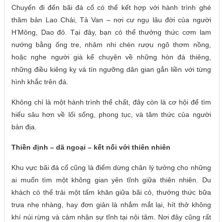
Chuyến đi đến bãi đá cổ có thể kết hợp với hành trình ghé
thăm bản Lao Chải, Tả Van – nơi cư ngụ lâu đời của người
H’Mông, Dao đỏ. Tại đây, bạn có thể thưởng thức cơm lam
nướng bằng ống tre, nhâm nhi chén rượu ngô thơm nồng,
hoặc nghe người già kể chuyện về những hòn đá thiêng,
những điều kiêng kỵ và tín ngưỡng dân gian gắn liền với từng
hình khắc trên đá.
Không chỉ là một hành trình thể chất, đây còn là cơ hội để tìm
hiểu sâu hơn về lối sống, phong tục, và tâm thức của người
bản địa.
Thiền định – dã ngoại – kết nối với thiên nhiên
Khu vực bãi đá cổ cũng là điểm dừng chân lý tưởng cho những
ai muốn tìm một không gian yên tĩnh giữa thiên nhiên. Du
khách có thể trải một tấm khăn giữa bãi cỏ, thưởng thức bữa
trưa nhẹ nhàng, hay đơn giản là nhắm mắt lại, hít thở không
khí núi rừng và cảm nhận sự tĩnh tại nội tâm. Nơi đây cũng rất