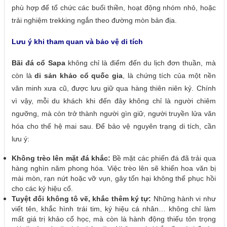
phù hợp để tổ chức các buổi thiền, hoạt động nhóm nhỏ, hoặc
trải nghiệm trekking ngắn theo đường mòn bản địa.
Lưu ý khi tham quan và bảo vệ di tích
Bãi đá cổ Sapa
không chỉ là điểm đến du lịch đơn thuần, mà
còn là
di sản khảo cổ quốc gia
, là chứng tích của một nền
văn minh xưa cũ, được lưu giữ qua hàng thiên niên kỷ. Chính
vì vậy, mỗi du khách khi đến đây không chỉ là người chiêm
ngưỡng, mà còn trở thành người gìn giữ, người truyền lửa văn
hóa cho thế hệ mai sau. Để bảo vệ nguyên trạng di tích, cần
lưu ý:
Không trèo lên mặt đá khắc:
Bề mặt các phiến đá đã trải qua
hàng nghìn năm phong hóa. Việc trèo lên sẽ khiến hoa văn bị
mài mòn, rạn nứt hoặc vỡ vụn, gây tổn hại không thể phục hồi
cho các ký hiệu cổ.
Tuyệt đối không tô vẽ, khắc thêm ký tự:
Những hành vi như
viết tên, khắc hình trái tim, ký hiệu cá nhân… không chỉ làm
mất giá trị khảo cổ học, mà còn là hành động thiếu tôn trọng