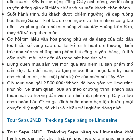
uốn quanh. Đây là nơi cộng đồng Giáy sinh sống, với lối sống
truyền thống gần gũi thiên nhiên và sự mến khách chân thành.
Suốt hành trình, du khách được chiêm ngưỡng vẻ đẹp ruộng
bậc thang Sapa – kiệt tác do con người và thiên nhiên cùng tạo
nên – và phong cảnh núi non hùng vĩ của dãy Hoàng Liên Sơn,
thay đổi vẻ đẹp theo mùa.
Cơ hội tìm hiểu văn hóa phong phú và đa dạng của các dân
tộc thiểu số vùng cao qua lời kể, sinh hoạt đời thường, kiến
trúc nhà sàn và những sản phẩm thủ công truyền thống, từ thổ
cẩm nhiều màu sắc đến đồ trang sức bạc tinh xảo.
Đừng quên mua sắm vài món quà lưu niệm là sản phẩm thổ
cẩm độc đáo để mang về tặng người thân hoặc làm kỷ niệm
cho chính mình, như một phần ký ức của miền núi Tây Bắc.
Giá tour trọn gói 2.500.000₫/khách đã bao gồm xe limousine
khứ hồi, vé tham quan, bữa ăn theo chương trình, khách sạn
thoải mái và hướng dẫn viên am hiểu địa phương. Đây là lựa
chọn hoàn hảo để cả gia đình hoặc nhóm bạn tận hưởng một
chuyến đi ý nghĩa, dễ chịu và nhiều trải nghiệm đáng nhớ.
Tour Sapa 2N1Đ | Trekking Sapa bằng xe Limousine
Tour Sapa 2N1Đ | Trekking Sapa bằng xe Limousine
khởi
hành đều đặn mỗi chủ nhật, rất phù hợp cho những ai muốn