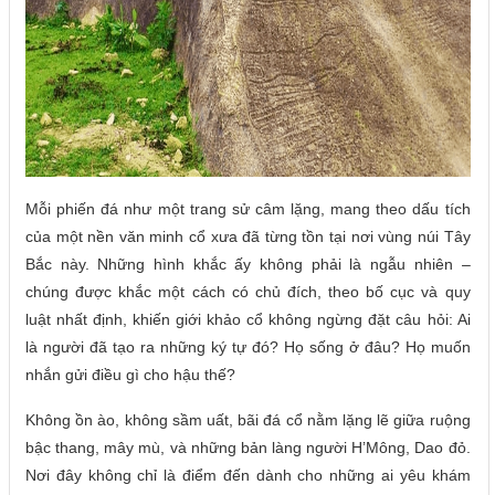
Mỗi phiến đá như một trang sử câm lặng, mang theo dấu tích
của một nền văn minh cổ xưa đã từng tồn tại nơi vùng núi Tây
Bắc này. Những hình khắc ấy không phải là ngẫu nhiên –
chúng được khắc một cách có chủ đích, theo bố cục và quy
luật nhất định, khiến giới khảo cổ không ngừng đặt câu hỏi: Ai
là người đã tạo ra những ký tự đó? Họ sống ở đâu? Họ muốn
nhắn gửi điều gì cho hậu thế?
Không ồn ào, không sầm uất, bãi đá cổ nằm lặng lẽ giữa ruộng
bậc thang, mây mù, và những bản làng người H’Mông, Dao đỏ.
Nơi đây không chỉ là điểm đến dành cho những ai yêu khám