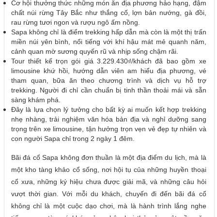
Cơ hội thưởng thức những món ăn địa phương hảo hạng, đậm
chất núi rừng Tây Bắc như thắng cố, lợn bản nướng, gà đồi,
rau rừng tươi ngon và rượu ngô ấm nồng.
Sapa không chỉ là điểm trekking hấp dẫn mà còn là một thị trấn
miền núi yên bình, nổi tiếng với khí hậu mát mẻ quanh năm,
cảnh quan mờ sương quyến rũ và nhịp sống chậm rãi.
Tour thiết kế trọn gói giá 3.229.430₫/khách đã bao gồm xe
limousine khứ hồi, hướng dẫn viên am hiểu địa phương, vé
tham quan, bữa ăn theo chương trình và dịch vụ hỗ trợ
trekking. Người đi chỉ cần chuẩn bị tinh thần thoải mái và sẵn
sàng khám phá.
Đây là lựa chọn lý tưởng cho bất kỳ ai muốn kết hợp trekking
nhẹ nhàng, trải nghiệm văn hóa bản địa và nghỉ dưỡng sang
trọng trên xe limousine, tận hưởng trọn vẹn vẻ đẹp tự nhiên và
con người Sapa chỉ trong 2 ngày 1 đêm.
Bãi đá cổ Sapa không đơn thuần là một địa điểm du lịch, mà là
một kho tàng khảo cổ sống, nơi hội tụ của những huyền thoại
cổ xưa, những ký hiệu chưa được giải mã, và những câu hỏi
vượt thời gian. Với mỗi du khách, chuyến đi đến bãi đá cổ
không chỉ là một cuộc dạo chơi, mà là hành trình lắng nghe