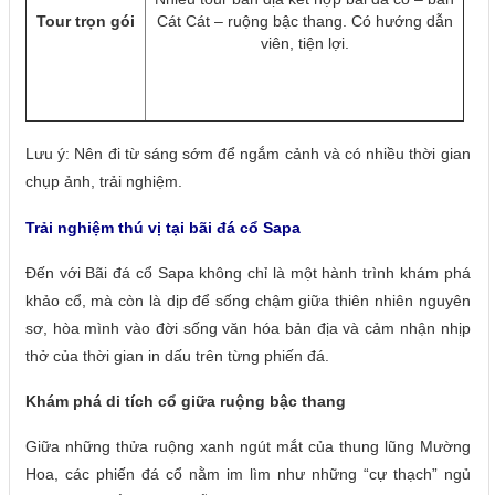
Tour trọn gói
Cát Cát – ruộng bậc thang. Có hướng dẫn
viên, tiện lợi.
Lưu ý: Nên đi từ sáng sớm để ngắm cảnh và có nhiều thời gian
chụp ảnh, trải nghiệm.
Trải nghiệm thú vị tại bãi đá cổ Sapa
Đến với Bãi đá cổ Sapa không chỉ là một hành trình khám phá
khảo cổ, mà còn là dịp để sống chậm giữa thiên nhiên nguyên
sơ, hòa mình vào đời sống văn hóa bản địa và cảm nhận nhịp
thở của thời gian in dấu trên từng phiến đá.
Khám phá di tích cổ giữa ruộng bậc thang
Giữa những thửa ruộng xanh ngút mắt của thung lũng Mường
Hoa, các phiến đá cổ nằm im lìm như những “cự thạch” ngủ