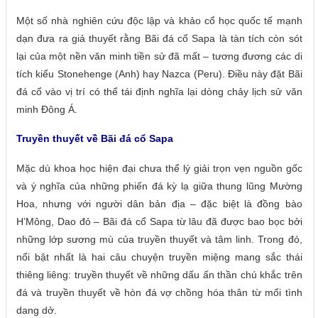
Một số nhà nghiên cứu độc lập và khảo cổ học quốc tế mạnh
dạn đưa ra giả thuyết rằng Bãi đá cổ Sapa là tàn tích còn sót
lại của một nền văn minh tiền sử đã mất – tương đương các di
tích kiểu Stonehenge (Anh) hay Nazca (Peru). Điều này đặt Bãi
đá cổ vào vị trí có thể tái định nghĩa lại dòng chảy lịch sử văn
minh Đông Á.
Truyền thuyết về Bãi đá cổ Sapa
Mặc dù khoa học hiện đại chưa thể lý giải trọn vẹn nguồn gốc
và ý nghĩa của những phiến đá kỳ lạ giữa thung lũng Mường
Hoa, nhưng với người dân bản địa – đặc biệt là đồng bào
H’Mông, Dao đỏ – Bãi đá cổ Sapa từ lâu đã được bao bọc bởi
những lớp sương mù của truyền thuyết và tâm linh. Trong đó,
nổi bật nhất là hai câu chuyện truyền miệng mang sắc thái
thiêng liêng: truyền thuyết về những dấu ấn thần chú khắc trên
đá và truyền thuyết về hòn đá vợ chồng hóa thân từ mối tình
dang dở.