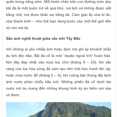
quên trong nắng sớm. Mỗi bước chân trên con đường mòn dọc
bãi đá là một bước trở về quá khứ, nơi lịch sử không được viết
bằng chữ, mà được khắc tạc bằng đá. Cảm giác ấy vừa bí ẩn,
vừa thành kính – như thể bạn đang bước vào một thế giới tiền
sử còn sót lại.
Săn ảnh nghệ thuật giữa sắc trời Tây Bắc
Với những ai yêu nhiếp ảnh hoặc đam mê ghi lại khoảnh khắc
du lịch độc đáo, Bãi đá cổ là một “studio ngoài trời” hoàn hảo.
Nơi đây đẹp nhất vào mùa lúa chín (tháng 9 – 10), khi sắc
vàng của lúa hòa cùng đá xám tạo nên một bức tranh ấm áp;
hoặc mùa nước đổ (tháng 5 – 6), khi ruộng bậc thang lấp lánh
ánh nước phản chiếu bầu trời. Những phiến đá cổ dưới làn
nước mờ ảo mang đến những khung hình kỳ ảo hiếm nơi nào
có được.