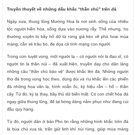
Truyền thuyết về những dấu khắc “thần chú” trên đá
Ngày xưa, thung lũng Mường Hoa là nơi sinh sống của nhiều
tộc người hiền hòa, sống dựa vào nương rẫy. Thế nhưng, họ
thường xuyên bị bầy hổ dữ từ rừng già kéo về phá hoại mùa
màng, cắn xé trâu bò, đe dọa cả tính mạng con người.
Trong cơn tuyệt vọng, một người lạ – có người nói là đạo sĩ, có
người tin là thần núi – đã xuất hiện, truyền dạy cho dân làng
những câu “thần chú bảo vệ” được khắc lên đá. Những người
thợ đá trong vùng học theo, dùng dùi và rìu khắc lên các phiến
đá những hoa văn lạ, hình xoắn ốc, ký hiệu rắn – hổ – thần
cây. Từ đó, kỳ lạ thay, bầy thú dữ biến mất. Có con chết hóa đá
ngay giữa thung lũng, để lại bóng dáng nằm phục như đang cúi
đầu quy hàng.
Từ đó, người dân ở bản Pho tin rằng những hình khắc trên đá
là bùa chú xua tà, trấn giữ linh khí núi rừng, giúp mùa màng