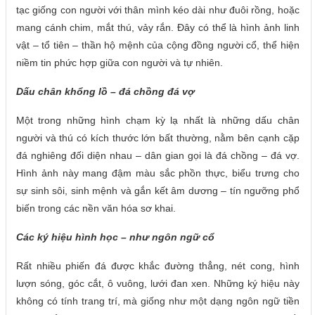
tạc giống con người với thân mình kéo dài như đuôi rồng, hoặc
mang cánh chim, mắt thú, vảy rắn. Đây có thể là hình ảnh linh
vật – tổ tiên – thần hộ mệnh của cộng đồng người cổ, thể hiện
niềm tin phức hợp giữa con người và tự nhiên.
Dấu chân khổng lồ – đá chồng đá vợ
Một trong những hình chạm kỳ lạ nhất là những dấu chân
người và thú có kích thước lớn bất thường, nằm bên cạnh cặp
đá nghiêng đối diện nhau – dân gian gọi là đá chồng – đá vợ.
Hình ảnh này mang đậm màu sắc phồn thực, biểu trưng cho
sự sinh sôi, sinh mệnh và gắn kết âm dương – tín ngưỡng phổ
biến trong các nền văn hóa sơ khai.
Các ký hiệu hình học – như ngôn ngữ cổ
Rất nhiều phiến đá được khắc đường thẳng, nét cong, hình
lượn sóng, góc cắt, ô vuông, lưới đan xen. Những ký hiệu này
không có tính trang trí, mà giống như một dạng ngôn ngữ tiền