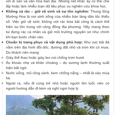
với di sản và văn hóa bản địa. Những nét khắc ấy có thể che
lấp hoặc làm nhiễu loạn dữ liệu phục vụ nghiên cứu khoa học.
Không xả rác – giữ vệ sinh và sự tôn nghiêm:
Thung lũng
Mường Hoa là nơi sinh sống của nhiều bản làng dân tộc thiểu
số. Việc giữ vệ sinh, không vứt rác bừa bãi cũng là cách thể
hiện sự tôn trọng với cộng đồng địa phương. Hãy mang theo
túi đựng rác cá nhân và giữ môi trường nguyên sơ như chính
khi bạn bước chân vào.
Chuẩn bị trang phục và vật dụng phù hợp:
Khu vực bãi đá
nằm trên địa hình đồi dốc, đường đất nhỏ và trơn khi có mưa.
Du khách nên mang:
Giày thể thao hoặc giày leo núi chống trơn trượt.
Áo khoác nhẹ và khăn choàng – do sương lạnh thường xuất
hiện bất ngờ.
Nước uống, mũ rộng vành, kem chống nắng – nhất là vào mùa
hè.
Ngoài ra, nếu đi cùng trẻ nhỏ hoặc người lớn tuổi, nên có
người hướng dẫn đi kèm và nghỉ ngơi hợp lý.