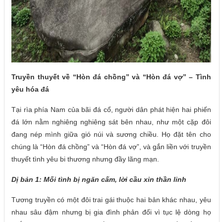
Truyền thuyết về “Hòn đá chồng” và “Hòn đá vợ” – Tình
yêu hóa đá
Tại rìa phía Nam của bãi đá cổ, người dân phát hiện hai phiến
đá lớn nằm nghiêng nghiêng sát bên nhau, như một cặp đôi
đang nép mình giữa gió núi và sương chiều. Họ đặt tên cho
chúng là “Hòn đá chồng” và “Hòn đá vợ”, và gắn liền với truyền
thuyết tình yêu bi thương nhưng đầy lãng mạn.
Dị bản 1: Mối tình bị ngăn cấm, lời cầu xin thần linh
Tương truyền có một đôi trai gái thuộc hai bản khác nhau, yêu
nhau sâu đậm nhưng bị gia đình phản đối vì tục lệ dòng họ