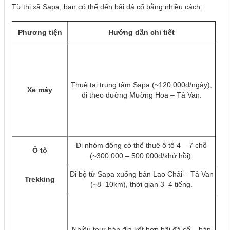
Từ thị xã Sapa, bạn có thể đến bãi đá cổ bằng nhiều cách:
Phương tiện
Hướng dẫn chi tiết
Thuê tại trung tâm Sapa (~120.000đ/ngày),
Xe máy
đi theo đường Mường Hoa – Tả Van.
Đi nhóm đông có thể thuê ô tô 4 – 7 chỗ
Ô tô
(~300.000 – 500.000đ/khứ hồi).
Đi bộ từ Sapa xuống bản Lao Chải – Tả Van
Trekking
(~8–10km), thời gian 3–4 tiếng.
Nhiều tour bản địa kết hợp bãi đá cổ – bản