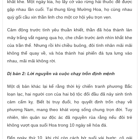
khắt khe. Một ngày kia, họ lấy cớ vào rừng hái thuốc để được
gặp nhau lần cuối. Tại thung lũng Mường Hoa, họ cùng nhau
quỳ gối cầu xin thần linh cho một cơ hội yêu trọn vẹn.
Cảm động trước tình yêu thuần khiết, thần đã hóa thành làn
mây trắng vắt ngang qua họ, che chắn trước ánh nhìn khắt khe
của trần thế. Nhưng rồi khi chiều buông, đôi tình nhân mãi mãi
không thể quay về, và hóa thành hai phiến đá tựa lưng vào
nhau, mãi mãi không rời.
Dị bản 2: Lời nguyền và cuộc chạy trốn định mệnh
Một dị bản khác lại kể rằng thời kỳ chiến tranh phương Bắc
loạn lạc, hai người con của hai bộ tộc đối đầu đã nảy sinh tình
cảm cấm kỵ. Biết bị truy đuổi, họ quyết định trốn chạy về
phương Nam, mang theo khát vọng sống chung trọn đời. Tuy
nhiên, tên quân sư độc ác đã nguyền rủa rằng nếu đôi trẻ
không vượt qua suối Hoa trong 10 ngày sẽ hóa đá.
Đến ngày thứ 10, khi chỉ còn cách bờ suối vài bước, cô gái