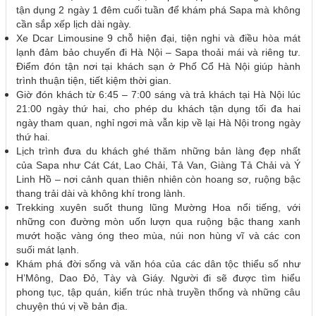
tận dụng 2 ngày 1 đêm cuối tuần để khám phá Sapa mà không
cần sắp xếp lịch dài ngày.
Xe Dcar Limousine 9 chỗ hiện đại, tiện nghi và điều hòa mát
lạnh đảm bảo chuyến đi Hà Nội – Sapa thoải mái và riêng tư.
Điểm đón tận nơi tại khách sạn ở Phố Cổ Hà Nội giúp hành
trình thuận tiện, tiết kiệm thời gian.
Giờ đón khách từ 6:45 – 7:00 sáng và trả khách tại Hà Nội lúc
21:00 ngày thứ hai, cho phép du khách tận dụng tối đa hai
ngày tham quan, nghỉ ngơi mà vẫn kịp về lại Hà Nội trong ngày
thứ hai.
Lịch trình đưa du khách ghé thăm những bản làng đẹp nhất
của Sapa như Cát Cát, Lao Chải, Tả Van, Giàng Tả Chải và Ý
Linh Hồ – nơi cảnh quan thiên nhiên còn hoang sơ, ruộng bậc
thang trải dài và không khí trong lành.
Trekking xuyên suốt thung lũng Mường Hoa nổi tiếng, với
những con đường mòn uốn lượn qua ruộng bậc thang xanh
mướt hoặc vàng óng theo mùa, núi non hùng vĩ và các con
suối mát lạnh.
Khám phá đời sống và văn hóa của các dân tộc thiểu số như
H’Mông, Dao Đỏ, Tày và Giáy. Người đi sẽ được tìm hiểu
phong tục, tập quán, kiến trúc nhà truyền thống và những câu
chuyện thú vị về bản địa.