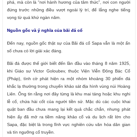
phá, mà còn là “nơi hành hương của tâm thức”, nơi con người
đứng trước những điều vượt ngoài lý trí, để lắng nghe tiếng
vọng từ quá khứ ngàn năm.
Nguồn gốc và ý nghĩa của bãi đá cổ
Đến nay, nguồn gốc thật sự của Bãi đá cổ Sapa vẫn là một ẩn
số chưa có lời giải xác đáng.
Bãi đá được thế giới biết đến lần đầu vào tháng 8 năm 1925,
khi Giáo sư Victor Goloubev, thuộc Viện Viễn Đông Bác Cổ
(Pháp), tình cờ phát hiện ra một nhóm khoảng 30 phiến đá
khắc lạ thường trong chuyến khảo sát địa hình vùng núi Hoàng
Liên. Ông tin rằng nơi đây từng là khu mai táng hoặc khu nghi
lễ cổ, chứa hài cốt của người tiền sử. Mặc dù các cuộc khai
quật ban đầu chưa mang lại kết quả chắc chắn, nhưng phát
hiện ấy đã mở ra tiềm năng khảo cổ và du lịch rất lớn cho
Sapa, đặc biệt là trong lĩnh vực nghiên cứu văn hóa dân gian
và tín ngưỡng cổ truyền.