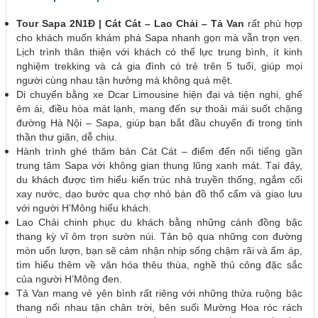
Tour Sapa 2N1Đ | Cát Cát – Lao Chải – Tả Van
rất phù hợp
cho khách muốn khám phá Sapa nhanh gọn mà vẫn trọn vẹn.
Lịch trình thân thiện với khách có thể lực trung bình, ít kinh
nghiệm trekking và cả gia đình có trẻ trên 5 tuổi, giúp mọi
người cùng nhau tận hưởng mà không quá mệt.
Di chuyển bằng xe Dcar Limousine hiện đại và tiện nghi, ghế
êm ái, điều hòa mát lạnh, mang đến sự thoải mái suốt chặng
đường Hà Nội – Sapa, giúp bạn bắt đầu chuyến đi trong tinh
thần thư giãn, dễ chịu.
Hành trình ghé thăm bản Cát Cát – điểm đến nổi tiếng gần
trung tâm Sapa với không gian thung lũng xanh mát. Tại đây,
du khách được tìm hiểu kiến trúc nhà truyền thống, ngắm cối
xay nước, dạo bước qua chợ nhỏ bán đồ thổ cẩm và giao lưu
với người H’Mông hiếu khách.
Lao Chải chinh phục du khách bằng những cánh đồng bậc
thang kỳ vĩ ôm trọn sườn núi. Tản bộ qua những con đường
mòn uốn lượn, bạn sẽ cảm nhận nhịp sống chậm rãi và ấm áp,
tìm hiểu thêm về văn hóa thêu thùa, nghề thủ công đặc sắc
của người H’Mông đen.
Tả Van mang vẻ yên bình rất riêng với những thửa ruộng bậc
thang nối nhau tận chân trời, bên suối Mường Hoa róc rách