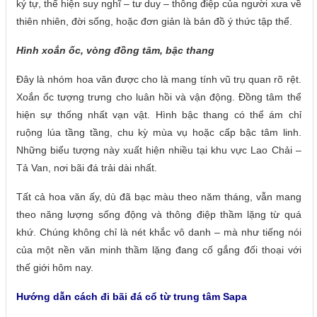
ký tự, thể hiện suy nghĩ – tư duy – thông điệp của người xưa về
thiên nhiên, đời sống, hoặc đơn giản là bản đồ ý thức tập thể.
Hình xoắn ốc, vòng đồng tâm, bậc thang
Đây là nhóm hoa văn được cho là mang tính vũ trụ quan rõ rệt.
Xoắn ốc tượng trưng cho luân hồi và vận động. Đồng tâm thể
hiện sự thống nhất vạn vật. Hình bậc thang có thể ám chỉ
ruộng lúa tầng tầng, chu kỳ mùa vụ hoặc cấp bậc tâm linh.
Những biểu tượng này xuất hiện nhiều tại khu vực Lao Chải –
Tả Van, nơi bãi đá trải dài nhất.
Tất cả hoa văn ấy, dù đã bạc màu theo năm tháng, vẫn mang
theo năng lượng sống động và thông điệp thầm lặng từ quá
khứ. Chúng không chỉ là nét khắc vô danh – mà như tiếng nói
của một nền văn minh thầm lặng đang cố gắng đối thoại với
thế giới hôm nay.
Hướng dẫn cách đi bãi đá cổ từ trung tâm Sapa