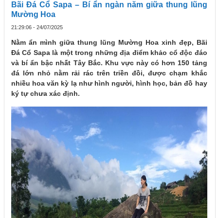
Bãi Đá Cổ Sapa – Bí ẩn ngàn năm giữa thung lũng
Mường Hoa
21:29:06 - 24/07/2025
Nằm ẩn mình giữa thung lũng Mường Hoa xinh đẹp, Bãi
Đá Cổ Sapa là một trong những địa điểm khảo cổ độc đáo
và bí ẩn bậc nhất Tây Bắc. Khu vực này có hơn 150 tảng
đá lớn nhỏ nằm rải rác trên triền đồi, được chạm khắc
nhiều hoa văn kỳ lạ như hình người, hình học, bản đồ hay
ký tự chưa xác định.