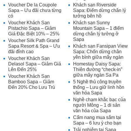
Voucher De la Coupole
Khách sạn Riverside
Sapa – Ưu đãi chưa từng
Sapa: Điểm dừng chân lý
có
tưởng bên hồ
Voucher Khách Sạn
Khách sạn Sunny
Pistachio Sapa – Giảm
Mountain Sapa – 1 điểm
Giá Đặc Biệt 10% – 25%
dừng chân lý tưởng ở
Sapa
Voucher Silk Path Grand
Sapa Resort & Spa – Ưu
Khách sạn Fansipan View
đãi đỉnh cao
Sapa: Chốn dừng chân
yên bình giữa mây ngàn
Voucher Khách Sạn
Delasol Sapa – Giảm Giá
Homestay Daisy Sapa:
Lên Đến 25%
Thiên đường “check-in”
giữa mây ngàn Sa Pa
Voucher Khách Sạn
Bamboo Sapa – Giảm
5 Nghề thủ công truyền
Đến 20% Cho Lưu Trú
thống – Lưu giữ linh hồn
văn hóa Sapa
Nghề chạm khắc bạc của
người Mông – 1 di sản
văn hóa của Sapa
Cẩm nang mua sắm tại
Sapa – 6 lưu ý cho bạn
Trải nghiệm tại Sapa