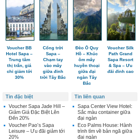
Voucher BB
Cổng trời
Đèo Ô Quy
Voucher Silk
Hotel Sapa –
Sapa –
Hồ – Khúc
Path Grand
Trung tâm
Chạm tay
ôm mây
Sapa Resort
thị trấn, giá
vào mây
huyền thoại
& Spa – Ưu
chỉ giảm tới
giữa đỉnh
giữa đại
đãi đỉnh cao
30%
trời Tây Bắc
ngàn Tây
Bắc
Tin đặc biệt
Tin liên quan
Voucher Sapa Jade Hill –
Sapa Center View Hotel:
Giảm Giá Đặc Biệt Lên
Sắc màu container giữa
Đến 20%
đại ngàn
Voucher Pao’s Sapa
Eco Palms House: Hành
Leisure – Ưu đãi giảm tới
trình tìm về bản ngã giữa
20%
đại ngàn