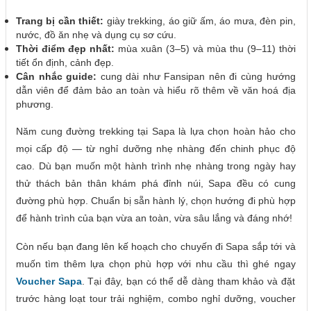
Trang bị cần thiết:
giày trekking, áo giữ ấm, áo mưa, đèn pin,
nước, đồ ăn nhẹ và dụng cụ sơ cứu.
Thời điểm đẹp nhất:
mùa xuân (3–5) và mùa thu (9–11) thời
tiết ổn định, cảnh đẹp.
Cân nhắc guide:
cung dài như Fansipan nên đi cùng hướng
dẫn viên để đảm bảo an toàn và hiểu rõ thêm về văn hoá địa
phương.
Năm cung đường trekking tại Sapa là lựa chọn hoàn hảo cho
mọi cấp độ — từ nghỉ dưỡng nhẹ nhàng đến chinh phục độ
cao. Dù bạn muốn một hành trình nhẹ nhàng trong ngày hay
thử thách bản thân khám phá đỉnh núi, Sapa đều có cung
đường phù hợp. Chuẩn bị sẵn hành lý, chọn hướng đi phù hợp
để hành trình của bạn vừa an toàn, vừa sâu lắng và đáng nhớ!
Còn nếu bạn đang lên kế hoạch cho chuyến đi Sapa sắp tới và
muốn tìm thêm lựa chọn phù hợp với nhu cầu thì ghé ngay
Voucher Sapa
. Tại đây, bạn có thể dễ dàng tham khảo và đặt
trước hàng loạt tour trải nghiệm, combo nghỉ dưỡng, voucher