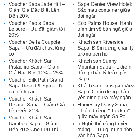
Voucher Sapa Jade Hill –
Sapa Center View Hotel:
Giảm Giá Đặc Biệt Lên
Sắc màu container giữa
Đến 20%
đại ngàn
Voucher Pao’s Sapa
Eco Palms House: Hành
Leisure – Ưu đãi giảm tới
trình tìm về bản ngã giữa
20%
đại ngàn
Voucher De la Coupole
Khách sạn Riverside
Sapa – Ưu đãi chưa từng
Sapa: Điểm dừng chân lý
có
tưởng bên hồ
Voucher Khách Sạn
Khách sạn Sunny
Pistachio Sapa – Giảm
Mountain Sapa – 1 điểm
Giá Đặc Biệt 10% – 25%
dừng chân lý tưởng ở
Sapa
Voucher Silk Path Grand
Sapa Resort & Spa – Ưu
Khách sạn Fansipan View
đãi đỉnh cao
Sapa: Chốn dừng chân
yên bình giữa mây ngàn
Voucher Khách Sạn
Delasol Sapa – Giảm Giá
Homestay Daisy Sapa:
Lên Đến 25%
Thiên đường “check-in”
giữa mây ngàn Sa Pa
Voucher Khách Sạn
Bamboo Sapa – Giảm
5 Nghề thủ công truyền
Đến 20% Cho Lưu Trú
thống – Lưu giữ linh hồn
văn hóa Sapa