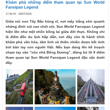
Khám phá những điểm tham quan tại Sun World
Fansipan Legend
17:40:43 - 29/07/2025
Giữa núi non Tây Bắc hùng vĩ, nơi mây trắng vờn quanh
những đỉnh núi cao chót vót, Sun World Fansipan Legend
hiện lên như một chốn bồng lai giữa đời thực. Không chỉ
là điểm đến du lịch hấp dẫn, nơi đây còn là hành trình
khám phá văn hóa, tâm linh và thiên nhiên được kết tinh
bởi bàn tay con người Việt. Nếu bạn đang lên kế hoạch
chạm tay vào “nóc nhà Đông Dương”, đừng bỏ lỡ 9 điểm
tham quan tại Sun World Fansipan Legend đặc sắc dưới
đây.