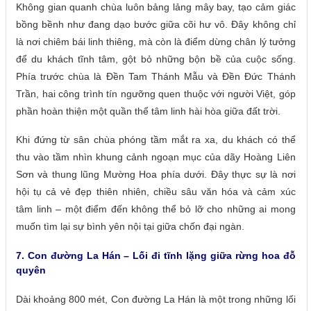
Không gian quanh chùa luôn bảng lảng mây bay, tạo cảm giác
bồng bềnh như đang dạo bước giữa cõi hư vô. Đây không chỉ
là nơi chiêm bái linh thiêng, mà còn là điểm dừng chân lý tưởng
để du khách tĩnh tâm, gột bỏ những bộn bề của cuộc sống.
Phía trước chùa là Đền Tam Thánh Mẫu và Đền Đức Thánh
Trần, hai công trình tín ngưỡng quen thuộc với người Việt, góp
phần hoàn thiện một quần thể tâm linh hài hòa giữa đất trời.
Khi đứng từ sân chùa phóng tầm mắt ra xa, du khách có thể
thu vào tầm nhìn khung cảnh ngoạn mục của dãy Hoàng Liên
Sơn và thung lũng Mường Hoa phía dưới. Đây thực sự là nơi
hội tụ cả vẻ đẹp thiên nhiên, chiều sâu văn hóa và cảm xúc
tâm linh – một điểm đến không thể bỏ lỡ cho những ai mong
muốn tìm lại sự bình yên nội tại giữa chốn đại ngàn.
7. Con đường La Hán – Lối đi tĩnh lặng giữa rừng hoa đỗ
quyên
Dài khoảng 800 mét, Con đường La Hán là một trong những lối