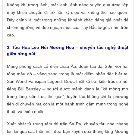
Không khí trong lành, mát lạnh, ánh nắng xuyên qua từng lớp
mây khiến chuyến đi trở nên kỳ diệu và không thể nào quên.
Đây chính là một trong những khoảnh khắc đáng giá nhất để
chiêm ngưỡng vẻ đẹp ngoạn mục của Tây Bắc từ góc nhìn trên
cao.
3. Tàu Hỏa Leo Núi Mường Hoa –
chuyến tàu nghệ thuật
giữa rừng núi
Mang phong cách cổ điển châu Âu, đoàn tàu dài 20m với hai
tông màu đỏ – vàng sang trọng là một điểm nhấn đặc biệt tại
Sun World Fansipan Legend. Được thiết kế bởi kiến trúc sư nổi
tiếng Bill Bensley – người được mệnh danh là “kẻ mộng mơ
trong làng kiến trúc thế giới”, tuyến tàu không chỉ là phương
tiện di chuyển mà còn là một hành trình đắm mình trong nghệ
thuật và thiên nhiên.
Xuất phát từ trung tâm thị trấn Sa Pa, chuyến tàu nhẹ nhàng
len lỏi qua các triền núi, đưa bạn xuyên qua thung lũng Mường