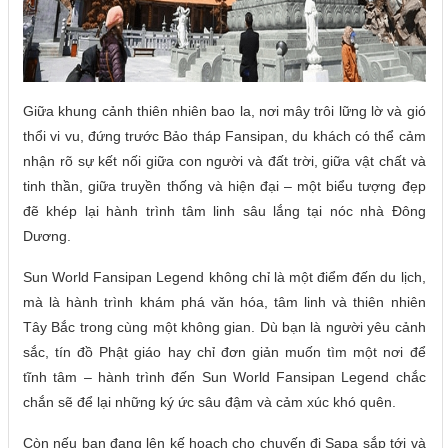
Giữa khung cảnh thiên nhiên bao la, nơi mây trôi lững lờ và gió
thổi vi vu, đứng trước Bảo tháp Fansipan, du khách có thể cảm
nhận rõ sự kết nối giữa con người và đất trời, giữa vật chất và
tinh thần, giữa truyền thống và hiện đại – một biểu tượng đẹp
đẽ khép lại hành trình tâm linh sâu lắng tại nóc nhà Đông
Dương.
Sun World Fansipan Legend không chỉ là một điểm đến du lịch,
mà là hành trình khám phá văn hóa, tâm linh và thiên nhiên
Tây Bắc trong cùng một không gian. Dù bạn là người yêu cảnh
sắc, tín đồ Phật giáo hay chỉ đơn giản muốn tìm một nơi để
tĩnh tâm – hành trình đến Sun World Fansipan Legend chắc
chắn sẽ để lại những ký ức sâu đậm và cảm xúc khó quên.
Còn nếu bạn đang lên kế hoạch cho chuyến đi Sapa sắp tới và