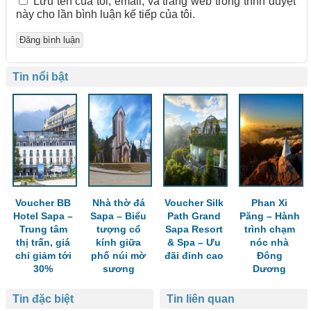
Lưu tên của tôi, email, và trang web trong trình duyệt
này cho lần bình luận kế tiếp của tôi.
Tin nổi bật
Voucher BB
Nhà thờ đá
Voucher Silk
Phan Xi
Hotel Sapa –
Sapa – Biểu
Path Grand
Păng – Hành
Trung tâm
tượng cổ
Sapa Resort
trình chạm
thị trấn, giá
kính giữa
& Spa – Ưu
nóc nhà
chỉ giảm tới
phố núi mờ
đãi đỉnh cao
Đông
30%
sương
Dương
Tin đặc biệt
Tin liên quan