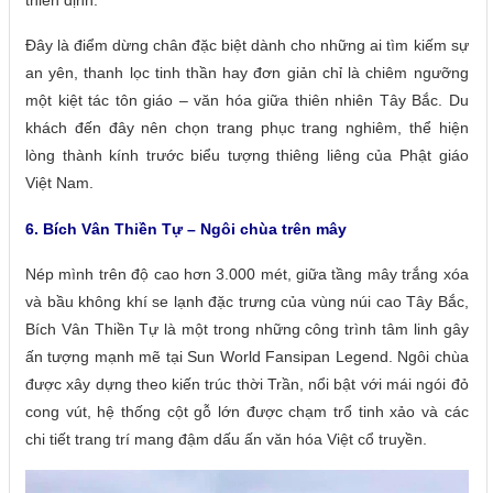
Đây là điểm dừng chân đặc biệt dành cho những ai tìm kiếm sự
an yên, thanh lọc tinh thần hay đơn giản chỉ là chiêm ngưỡng
một kiệt tác tôn giáo – văn hóa giữa thiên nhiên Tây Bắc. Du
khách đến đây nên chọn trang phục trang nghiêm, thể hiện
lòng thành kính trước biểu tượng thiêng liêng của Phật giáo
Việt Nam.
6. Bích Vân Thiền Tự – Ngôi chùa trên mây
Nép mình trên độ cao hơn 3.000 mét, giữa tầng mây trắng xóa
và bầu không khí se lạnh đặc trưng của vùng núi cao Tây Bắc,
Bích Vân Thiền Tự là một trong những công trình tâm linh gây
ấn tượng mạnh mẽ tại Sun World Fansipan Legend. Ngôi chùa
được xây dựng theo kiến trúc thời Trần, nổi bật với mái ngói đỏ
cong vút, hệ thống cột gỗ lớn được chạm trổ tinh xảo và các
chi tiết trang trí mang đậm dấu ấn văn hóa Việt cổ truyền.