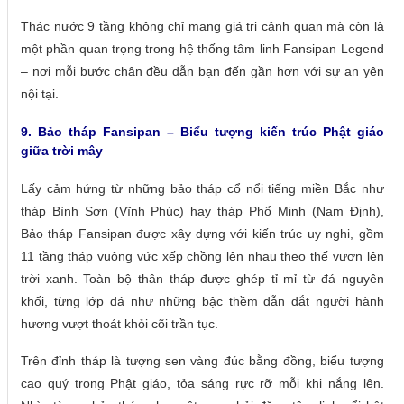
Thác nước 9 tầng không chỉ mang giá trị cảnh quan mà còn là
một phần quan trọng trong hệ thống tâm linh Fansipan Legend
– nơi mỗi bước chân đều dẫn bạn đến gần hơn với sự an yên
nội tại.
9. Bảo tháp Fansipan – Biểu tượng kiến trúc Phật giáo
giữa trời mây
Lấy cảm hứng từ những bảo tháp cổ nổi tiếng miền Bắc như
tháp Bình Sơn (Vĩnh Phúc) hay tháp Phổ Minh (Nam Định),
Bảo tháp Fansipan được xây dựng với kiến trúc uy nghi, gồm
11 tầng tháp vuông vức xếp chồng lên nhau theo thế vươn lên
trời xanh. Toàn bộ thân tháp được ghép tỉ mỉ từ đá nguyên
khối, từng lớp đá như những bậc thềm dẫn dắt người hành
hương vượt thoát khỏi cõi trần tục.
Trên đỉnh tháp là tượng sen vàng đúc bằng đồng, biểu tượng
cao quý trong Phật giáo, tỏa sáng rực rỡ mỗi khi nắng lên.