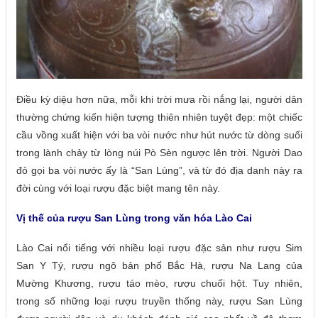
Điều kỳ diệu hơn nữa, mỗi khi trời mưa rồi nắng lại, người dân
thường chứng kiến hiện tượng thiên nhiên tuyệt đẹp: một chiếc
cầu vồng xuất hiện với ba vòi nước như hút nước từ dòng suối
trong lành chảy từ lòng núi Pò Sèn ngược lên trời. Người Dao
đỏ gọi ba vòi nước ấy là “San Lùng”, và từ đó địa danh này ra
đời cùng với loại rượu đặc biệt mang tên này.
Vị thế của rượu San Lùng trong văn hóa Lào Cai
Lào Cai nổi tiếng với nhiều loại rượu đặc sản như rượu Sim
San Y Tý, rượu ngô bản phố Bắc Hà, rượu Na Lang của
Mường Khương, rượu táo mèo, rượu chuối hột. Tuy nhiên,
trong số những loại rượu truyền thống này, rượu San Lùng