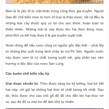
Men lá là yếu tố bí mật khác trong công thức gia truyền. Người
Dao đỏ chế biến men từ hơn 10 loại lá thảo dược, tất cả đều là
những loài cây thuốc quý có lợi cho sức khỏe, hoàn toàn từ
thiên nhiên. Những loài lá này được thu hái theo đúng mùa,
phơi khô và kết hợp theo tỉ lệ gia truyền tuyệt mật.
Nước dùng để nấu rượu cũng có nguồn gốc đặc biệt – phải lấy
từ những khe suối trong lành chảy từ núi Pò Sèn. Nguồn nước
này được xem là có chất lượng tuyệt vời, góp phần tạo nên
hương vị độc đáo của rượu San Lùng.
Các bước chế biến cầu kỳ
Giai đoạn chuẩn bị:
Thóc được sàng lọc kỹ lưỡng, loại bỏ hết
hạt nép, chỉ giữ lại những hạt thóc tẻ chất lượng tốt nhất. Sau
đó, thóc được cho vào chõ gỗ để đồ cho đến khi hạt thóc nở
ra, sau đó đổ ra mẹt tre để làm khô tự nhiên.