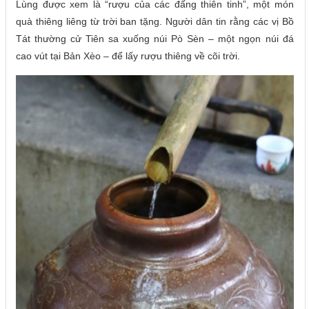
Lùng được xem là “rượu của các đấng thiên tinh”, một món
quà thiêng liêng từ trời ban tặng. Người dân tin rằng các vị Bồ
Tát thường cử Tiên sa xuống núi Pò Sèn – một ngọn núi đá
cao vút tại Bản Xèo – để lấy rượu thiêng về cõi trời.