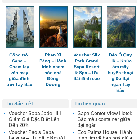
Cổng trời
Phan Xi
Voucher Silk
Đèo Ô Quy
Sapa –
Păng – Hành
Path Grand
Hồ – Khúc
Chạm tay
trình chạm
Sapa Resort
ôm mây
vào mây
nóc nhà
& Spa – Ưu
huyền thoại
giữa đỉnh
Đông
đãi đỉnh cao
giữa đại
trời Tây Bắc
Dương
ngàn Tây
Bắc
Tin đặc biệt
Tin liên quan
Voucher Sapa Jade Hill –
Sapa Center View Hotel:
Giảm Giá Đặc Biệt Lên
Sắc màu container giữa
Đến 20%
đại ngàn
Voucher Pao’s Sapa
Eco Palms House: Hành
Leisure – Ưu đãi giảm tới
trình tìm về bản ngã giữa