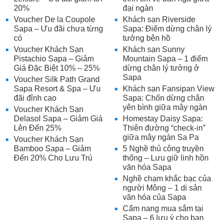
20%
đại ngàn
Voucher De la Coupole
Khách sạn Riverside
Sapa – Ưu đãi chưa từng
Sapa: Điểm dừng chân lý
có
tưởng bên hồ
Voucher Khách Sạn
Khách sạn Sunny
Pistachio Sapa – Giảm
Mountain Sapa – 1 điểm
Giá Đặc Biệt 10% – 25%
dừng chân lý tưởng ở
Sapa
Voucher Silk Path Grand
Sapa Resort & Spa – Ưu
Khách sạn Fansipan View
đãi đỉnh cao
Sapa: Chốn dừng chân
yên bình giữa mây ngàn
Voucher Khách Sạn
Delasol Sapa – Giảm Giá
Homestay Daisy Sapa:
Lên Đến 25%
Thiên đường “check-in”
giữa mây ngàn Sa Pa
Voucher Khách Sạn
Bamboo Sapa – Giảm
5 Nghề thủ công truyền
Đến 20% Cho Lưu Trú
thống – Lưu giữ linh hồn
văn hóa Sapa
Nghề chạm khắc bạc của
người Mông – 1 di sản
văn hóa của Sapa
Cẩm nang mua sắm tại
Sapa – 6 lưu ý cho bạn