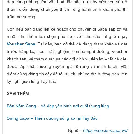
đẹp cùng trải nghiệm văn hoá đặc sắc, nơi đây hứa hẹn sẽ trở
thành điểm dừng chân yêu thích trong hành trình khám phá thị
trấn mờ sương.
Còn nếu bạn đang lên kế hoạch cho chuyến đi Sapa sắp tới và
muốn tìm thêm lựa chọn phù hợp với nhu cầu thì ghé ngay
Voucher Sapa
. Tại đây, bạn có thể dễ dàng tham khảo và đặt
trước hàng loạt tour trải nghiệm, combo nghỉ dưỡng, voucher
khách sạn, vé tham quan và các gói dịch vụ tiện lợi – tất cả đều
được cập nhật thường xuyên, giá rõ ràng và minh bạch. Một
điểm dừng đáng tin cậy để tối ưu chi phí và tận hưởng trọn vẹn
kỳ nghỉ giữa lòng Tây Bắc.
XEM THÊM:
Bản Nậm Cang – Vẻ đẹp yên bình nơi cuối thung lũng
Swing Sapa – Thiên đường sống ảo tại Tây Bắc
Nguồn:
https://vouchersapa.vn/