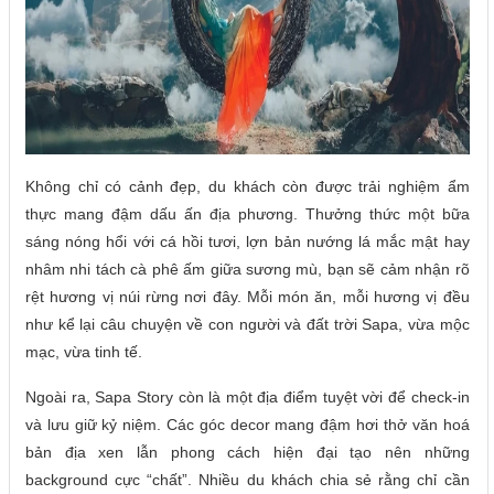
Không chỉ có cảnh đẹp, du khách còn được trải nghiệm ẩm
thực mang đậm dấu ấn địa phương. Thưởng thức một bữa
sáng nóng hổi với cá hồi tươi, lợn bản nướng lá mắc mật hay
nhâm nhi tách cà phê ấm giữa sương mù, bạn sẽ cảm nhận rõ
rệt hương vị núi rừng nơi đây. Mỗi món ăn, mỗi hương vị đều
như kể lại câu chuyện về con người và đất trời Sapa, vừa mộc
mạc, vừa tinh tế.
Ngoài ra, Sapa Story còn là một địa điểm tuyệt vời để check-in
và lưu giữ kỷ niệm. Các góc decor mang đậm hơi thở văn hoá
bản địa xen lẫn phong cách hiện đại tạo nên những
background cực “chất”. Nhiều du khách chia sẻ rằng chỉ cần