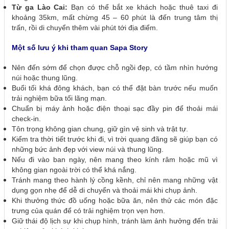
Từ ga Lào Cai:
Bạn có thể bắt xe khách hoặc thuê taxi đi
khoảng 35km, mất chừng 45 – 60 phút là đến trung tâm thị
trấn, rồi di chuyển thêm vài phút tới địa điểm.
Một số lưu ý khi tham quan Sapa Story
Nên đến sớm để chọn được chỗ ngồi đẹp, có tầm nhìn hướng
núi hoặc thung lũng.
Buổi tối khá đông khách, bạn có thể đặt bàn trước nếu muốn
trải nghiệm bữa tối lãng mạn.
Chuẩn bị máy ảnh hoặc điện thoại sạc đầy pin để thoải mái
check-in.
Tôn trọng không gian chung, giữ gìn vệ sinh và trật tự.
Kiểm tra thời tiết trước khi đi, vì trời quang đãng sẽ giúp bạn có
những bức ảnh đẹp với view núi và thung lũng.
Nếu đi vào ban ngày, nên mang theo kính râm hoặc mũ vì
không gian ngoài trời có thể khá nắng.
Tránh mang theo hành lý cồng kềnh, chỉ nên mang những vật
dụng gọn nhẹ để dễ di chuyển và thoải mái khi chụp ảnh.
Khi thưởng thức đồ uống hoặc bữa ăn, nên thử các món đặc
trưng của quán để có trải nghiệm trọn vẹn hơn.
Giữ thái độ lịch sự khi chụp hình, tránh làm ảnh hưởng đến trải