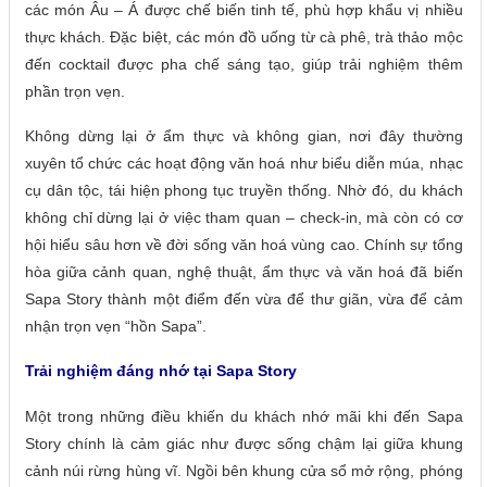
các món Âu – Á được chế biến tinh tế, phù hợp khẩu vị nhiều
thực khách. Đặc biệt, các món đồ uống từ cà phê, trà thảo mộc
đến cocktail được pha chế sáng tạo, giúp trải nghiệm thêm
phần trọn vẹn.
Không dừng lại ở ẩm thực và không gian, nơi đây thường
xuyên tổ chức các hoạt động văn hoá như biểu diễn múa, nhạc
cụ dân tộc, tái hiện phong tục truyền thống. Nhờ đó, du khách
không chỉ dừng lại ở việc tham quan – check-in, mà còn có cơ
hội hiểu sâu hơn về đời sống văn hoá vùng cao. Chính sự tổng
hòa giữa cảnh quan, nghệ thuật, ẩm thực và văn hoá đã biến
Sapa Story thành một điểm đến vừa để thư giãn, vừa để cảm
nhận trọn vẹn “hồn Sapa”.
Trải nghiệm đáng nhớ tại Sapa Story
Một trong những điều khiến du khách nhớ mãi khi đến Sapa
Story chính là cảm giác như được sống chậm lại giữa khung
cảnh núi rừng hùng vĩ. Ngồi bên khung cửa sổ mở rộng, phóng