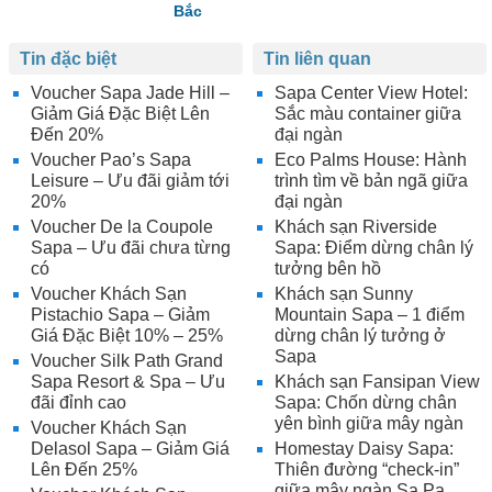
Bắc
Tin đặc biệt
Tin liên quan
Voucher Sapa Jade Hill –
Sapa Center View Hotel:
Giảm Giá Đặc Biệt Lên
Sắc màu container giữa
Đến 20%
đại ngàn
Voucher Pao’s Sapa
Eco Palms House: Hành
Leisure – Ưu đãi giảm tới
trình tìm về bản ngã giữa
20%
đại ngàn
Voucher De la Coupole
Khách sạn Riverside
Sapa – Ưu đãi chưa từng
Sapa: Điểm dừng chân lý
có
tưởng bên hồ
Voucher Khách Sạn
Khách sạn Sunny
Pistachio Sapa – Giảm
Mountain Sapa – 1 điểm
Giá Đặc Biệt 10% – 25%
dừng chân lý tưởng ở
Sapa
Voucher Silk Path Grand
Sapa Resort & Spa – Ưu
Khách sạn Fansipan View
đãi đỉnh cao
Sapa: Chốn dừng chân
yên bình giữa mây ngàn
Voucher Khách Sạn
Delasol Sapa – Giảm Giá
Homestay Daisy Sapa:
Lên Đến 25%
Thiên đường “check-in”
giữa mây ngàn Sa Pa