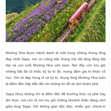
Mường Hoa được mệnh danh là một trong những thung lũng
đẹp nhất Sapa, nơi có ruộng bậc thang trải dài tầng tầng lớp
lớp và con suối Mường Hoa uốn lượn. Nơi đây còn lưu giữ
những bãi đá cổ khắc ký tự bí ẩn, mang đậm giá trị khảo cổ
học. Với vẻ đẹp hùng vĩ và kỳ bí, thung lũng Mường Hoa luôn
là điểm đến hấp dẫn đối với những tín đồ du lịch khám phá.
Sapa Story không chỉ là điểm đến để thưởng thức cà phê hay
ẩm thực, mà còn là nơi lưu giữ những khoảnh khắc đáng nhớ
giữa lòng Sapa. Với không gian độc đáo, nhiều góc check-in