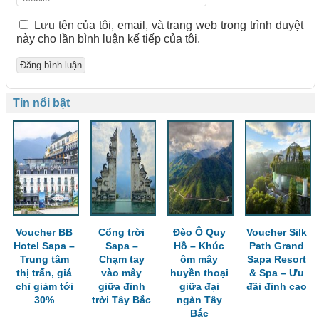
Lưu tên của tôi, email, và trang web trong trình duyệt
này cho lần bình luận kế tiếp của tôi.
Tin nổi bật
Voucher BB
Cổng trời
Đèo Ô Quy
Voucher Silk
Hotel Sapa –
Sapa –
Hồ – Khúc
Path Grand
Trung tâm
Chạm tay
ôm mây
Sapa Resort
thị trấn, giá
vào mây
huyền thoại
& Spa – Ưu
chỉ giảm tới
giữa đỉnh
giữa đại
đãi đỉnh cao
30%
trời Tây Bắc
ngàn Tây
Bắc