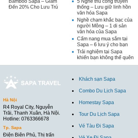
Bamboo Sapa – Giảm
5 Nghề thủ công truyền
Đến 20% Cho Lưu Trú
thống – Lưu giữ linh hồn
văn hóa Sapa
Nghề chạm khắc bạc của
người Mông – 1 di sản
văn hóa của Sapa
Cẩm nang mua sắm tại
Sapa – 6 lưu ý cho bạn
Trải nghiệm tại Sapa
khiến bạn không thể quên
Khách sạn Sapa
Combo Du Lịch Sapa
Hà Nội
Homestay Sapa
R4 Royal City, Nguyễn
Trãi, Thanh Xuân, Hà Nội.
Tour Du Lịch Sapa
Hotline: 0763366678
Vé Tàu Đi Sapa
Tp. Sapa
Điện Biên Phủ, Thị trấn
Vé Xe Đi Sapa