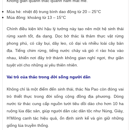
Không gian quanh thác quanh năm mát mẻ.
Mùa hè: nhiệt độ trung bình dao động từ 20 – 25°C
Mùa đông: khoảng từ 13 – 15°C
Chính điều kiện khí hậu lý tưởng này tạo nên một hệ sinh thái
rừng xanh tốt, đa dạng. Dọc bờ thác là thảm thực vật rừng
phong phú, có cây bụi, dây leo, cỏ dại và nhiều loài cây bản
địa. Tiếng chim rừng, tiếng nước chảy và gió rì rào hòa vào
nhau, khiến nơi đây trở thành không gian nghỉ ngơi, thư giãn
tuyệt vời cho những ai yêu thiên nhiên.
Vai trò của thác trong đời sống người dân
Không chỉ là một điểm đến sinh thái, thác Na Pao còn đóng vai
trò thiết thực trong đời sống cộng đồng địa phương. Dòng
nước từ thác cung cấp nguồn tưới tiêu dồi dào cho hơn 10 ha
ruộng lúa đặc sản, giúp người dân các dân tộc như Nùng, Giáy,
H’Mông canh tác hiệu quả, ổn định sinh kế và gìn giữ những
giống lúa truyền thống.