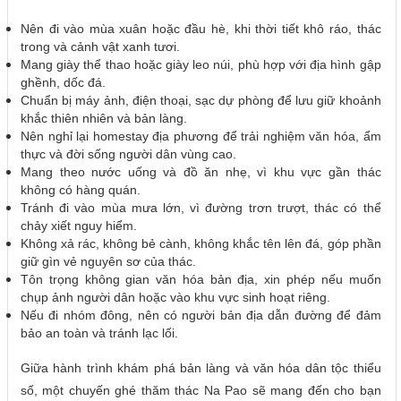
Nên đi vào mùa xuân hoặc đầu hè, khi thời tiết khô ráo, thác
trong và cảnh vật xanh tươi.
Mang giày thể thao hoặc giày leo núi, phù hợp với địa hình gập
ghềnh, dốc đá.
Chuẩn bị máy ảnh, điện thoại, sạc dự phòng để lưu giữ khoảnh
khắc thiên nhiên và bản làng.
Nên nghỉ lại homestay địa phương để trải nghiệm văn hóa, ẩm
thực và đời sống người dân vùng cao.
Mang theo nước uống và đồ ăn nhẹ, vì khu vực gần thác
không có hàng quán.
Tránh đi vào mùa mưa lớn, vì đường trơn trượt, thác có thể
chảy xiết nguy hiểm.
Không xả rác, không bẻ cành, không khắc tên lên đá, góp phần
giữ gìn vẻ nguyên sơ của thác.
Tôn trọng không gian văn hóa bản địa, xin phép nếu muốn
chụp ảnh người dân hoặc vào khu vực sinh hoạt riêng.
Nếu đi nhóm đông, nên có người bản địa dẫn đường để đảm
bảo an toàn và tránh lạc lối.
Giữa hành trình khám phá bản làng và văn hóa dân tộc thiểu
số, một chuyến ghé thăm thác Na Pao sẽ mang đến cho bạn