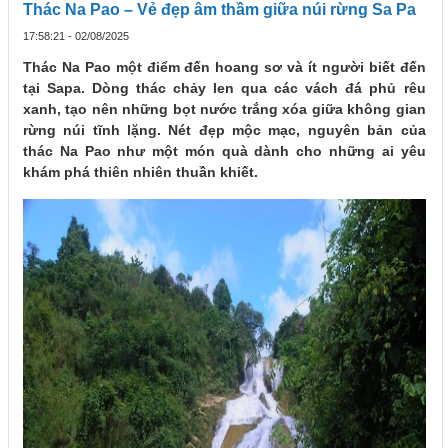
Thác Na Pao – Vẻ đẹp âm thầm giữa núi rừng Sa Pa
17:58:21 - 02/08/2025
Thác Na Pao một điểm đến hoang sơ và ít người biết đến
tại Sapa. Dòng thác chảy len qua các vách đá phủ rêu
xanh, tạo nên những bọt nước trắng xóa giữa không gian
rừng núi tĩnh lặng. Nét đẹp mộc mạc, nguyên bản của
thác Na Pao như một món quà dành cho những ai yêu
khám phá thiên nhiên thuần khiết.