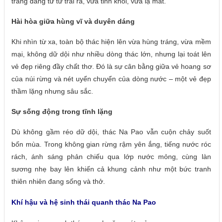
trắng đang từ từ trải ra, vừa tinh khôi, vừa lạ mắt.
Hài hòa giữa hùng vĩ và duyên dáng
Khi nhìn từ xa, toàn bộ thác hiện lên vừa hùng tráng, vừa mềm
mại, không dữ dội như nhiều dòng thác lớn, nhưng lại toát lên
vẻ đẹp riêng đầy chất thơ. Đó là sự cân bằng giữa vẻ hoang sơ
của núi rừng và nét uyển chuyển của dòng nước – một vẻ đẹp
thầm lặng nhưng sâu sắc.
Sự sống động trong tĩnh lặng
Dù không gầm réo dữ dội, thác Na Pao vẫn cuộn chảy suốt
bốn mùa. Trong không gian rừng rậm yên ắng, tiếng nước róc
rách, ánh sáng phản chiếu qua lớp nước mỏng, cùng làn
sương nhẹ bay lên khiến cả khung cảnh như một bức tranh
thiên nhiên đang sống và thở.
Khí hậu và hệ sinh thái quanh thác Na Pao