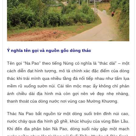
Ý nghĩa tên gọi và nguồn gốc dòng thác
Tên gọi “Na Pao” theo tiếng Nùng có nghĩa là “thác dài” – một
cách diễn đạt hình tượng, mô tả chính xác đặc điểm của dòng
thác khi trải mình qua nhiều tầng đá nối tiếp nhau như tấm lụa
mềm rũ xuống sườn núi. Cái tên mộc mạc ấy không chỉ phản
ánh chiều dài địa hình mà còn gợi nên vẻ đẹp nhẹ nhàng,
thanh thoát của dòng nước nơi vùng cao Mường Khương.
Thác Na Pao bắt nguồn từ một dòng suối trên đỉnh núi cao,
nước chảy qua địa hình gồ ghề, khúc khuỷu của vùng Bản Lầu.
Khi đến địa phận bản Nà Pao, dòng suối này gặp một mạch