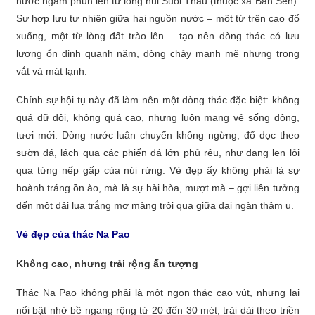
nước ngầm phun lên từ lòng núi Suối Thầu (thuộc xã Bản Sen).
Sự hợp lưu tự nhiên giữa hai nguồn nước – một từ trên cao đổ
xuống, một từ lòng đất trào lên – tạo nên dòng thác có lưu
lượng ổn định quanh năm, dòng chảy mạnh mẽ nhưng trong
vắt và mát lạnh.
Chính sự hội tụ này đã làm nên một dòng thác đặc biệt: không
quá dữ dội, không quá cao, nhưng luôn mang vẻ sống động,
tươi mới. Dòng nước luân chuyển không ngừng, đổ dọc theo
sườn đá, lách qua các phiến đá lớn phủ rêu, như đang len lỏi
qua từng nếp gấp của núi rừng. Vẻ đẹp ấy không phải là sự
hoành tráng ồn ào, mà là sự hài hòa, mượt mà – gợi liên tưởng
đến một dải lụa trắng mơ màng trôi qua giữa đại ngàn thâm u.
Vẻ đẹp của thác Na Pao
Không cao, nhưng trải rộng ấn tượng
Thác Na Pao không phải là một ngọn thác cao vút, nhưng lại
nổi bật nhờ bề ngang rộng từ 20 đến 30 mét, trải dài theo triền