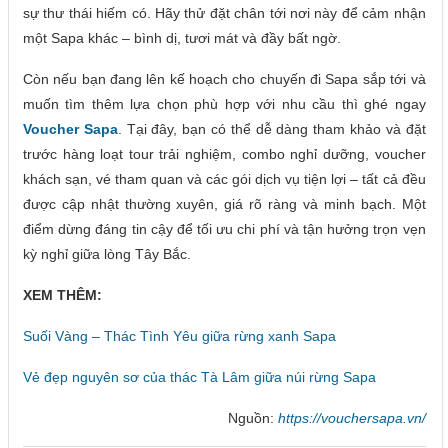
sự thư thái hiếm có. Hãy thử đặt chân tới nơi này để cảm nhận
một Sapa khác – bình dị, tươi mát và đầy bất ngờ.
Còn nếu bạn đang lên kế hoạch cho chuyến đi Sapa sắp tới và
muốn tìm thêm lựa chọn phù hợp với nhu cầu thì ghé ngay
Voucher Sapa
. Tại đây, bạn có thể dễ dàng tham khảo và đặt
trước hàng loạt tour trải nghiệm, combo nghỉ dưỡng, voucher
khách sạn, vé tham quan và các gói dịch vụ tiện lợi – tất cả đều
được cập nhật thường xuyên, giá rõ ràng và minh bạch. Một
điểm dừng đáng tin cậy để tối ưu chi phí và tận hưởng trọn vẹn
kỳ nghỉ giữa lòng Tây Bắc.
XEM THÊM:
Suối Vàng – Thác Tình Yêu giữa rừng xanh Sapa
Vẻ đẹp nguyên sơ của thác Tà Lâm giữa núi rừng Sapa
Nguồn:
https://vouchersapa.vn/