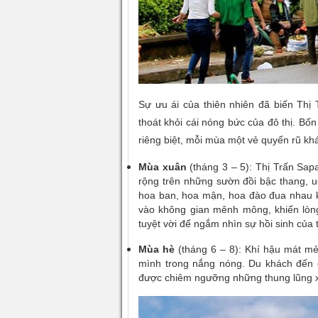
Sự ưu ái của thiên nhiên đã biến
Thị 
thoát khỏi cái nóng bức của đô thị. B
riêng biệt, mỗi mùa một vẻ quyến rũ kh
Mùa xuân
(tháng 3 – 5):
Thị Trấn Sap
rộng trên những sườn đồi bậc thang, 
hoa ban, hoa mận, hoa đào đua nhau 
vào không gian mênh mông, khiến lòng
tuyệt vời để ngắm nhìn sự hồi sinh của 
Mùa hè
(tháng 6 – 8): Khí hậu mát m
mình trong nắng nóng. Du khách đến 
được chiêm ngưỡng những thung lũng x