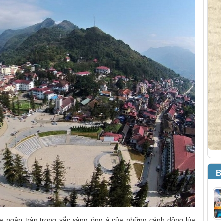
B
pa
ngập tràn trong sắc vàng óng ả của những cánh đồng lúa