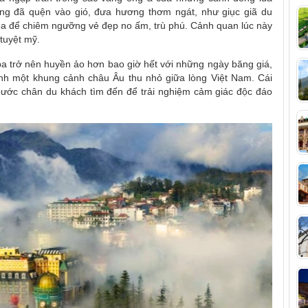
ng đã quện vào gió, đưa hương thơm ngát, như giục giã du
pa
để chiêm ngưỡng vẻ đẹp no ấm, trù phú. Cảnh quan lúc này
tuyệt mỹ.
pa
trở nên huyền ảo hơn bao giờ hết với những ngày băng giá,
hành một khung cảnh châu Âu thu nhỏ giữa lòng Việt Nam. Cái
 bước chân du khách tìm đến để trải nghiệm cảm giác độc đáo