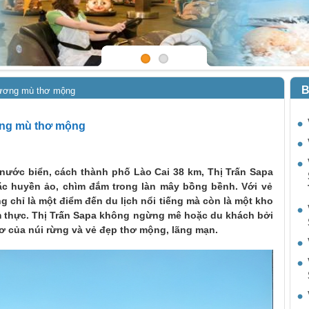
B
sương mù thơ mộng
ơng mù thơ mộng
nước biển, cách thành phố Lào Cai 38 km,
Thị Trấn Sapa
ặc huyền ảo, chìm đắm trong làn mây bồng bềnh. Với vẻ
g chỉ là một điểm đến du lịch nổi tiếng mà còn là một kho
m thực.
Thị Trấn Sapa
không ngừng mê hoặc du khách bởi
ơ của núi rừng và vẻ đẹp thơ mộng, lãng mạn.