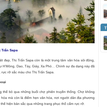
T
ị Trấn Sapa
yệt đẹp,
Thị Trấn Sapa
còn là một trung tâm văn hóa sôi động,
 như H’Mông, Dao, Tày, Giáy, Xa Phó… Chính sự đa dạng này đã
, rực rỡ sắc màu cho
Thị Trấn Sapa
.
hoại
g thể bỏ qua những buổi chợ phiên truyền thống. Chợ không
g hóa mà còn là điểm hẹn văn hóa, nơi người dân địa phương
 là thể hiện bản sắc qua những trang phục thổ cẩm rực rỡ.