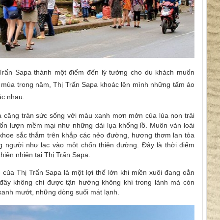
Trấn Sapa
thành một điểm đến lý tưởng cho du khách muốn
ốn mùa trong năm,
Thị Trấn Sapa
khoác lên mình những tấm áo
ác nhau.
a
căng tràn sức sống với màu xanh mơn mởn của lúa non trải
uốn lượn mềm mại như những dải lụa khổng lồ. Muôn vàn loài
khoe sắc thắm trên khắp các nẻo đường, hương thơm lan tỏa
 người như lạc vào một chốn thiên đường. Đây là thời điểm
thiên nhiên tại
Thị Trấn Sapa
.
ẻ của
Thị Trấn Sapa
là một lợi thế lớn khi miền xuôi đang oằn
đây không chỉ được tận hưởng không khí trong lành mà còn
anh mướt, những dòng suối mát lạnh.