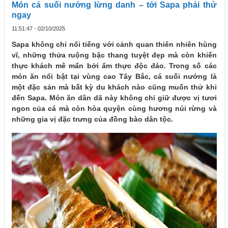
Món cá suối nướng lừng danh – tới Sapa phải thử
ngay
11:51:47 - 02/10/2025
Sapa không chỉ nổi tiếng với cảnh quan thiên nhiên hùng
vĩ, những thửa ruộng bậc thang tuyệt đẹp mà còn khiến
thực khách mê mẩn bởi ẩm thực độc đáo. Trong số các
món ăn nổi bật tại vùng cao Tây Bắc, cá suối nướng là
một đặc sản mà bất kỳ du khách nào cũng muốn thử khi
đến Sapa. Món ăn dân dã này không chỉ giữ được vị tươi
ngon của cá mà còn hòa quyện cùng hương núi rừng và
những gia vị đặc trưng của đồng bào dân tộc.