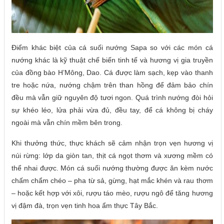
Điểm khác biệt của cá suối nướng Sapa so với các món cá
nướng khác là kỹ thuật chế biến tinh tế và hương vị gia truyền
của đồng bào H’Mông, Dao. Cá được làm sạch, kẹp vào thanh
tre hoặc nứa, nướng chậm trên than hồng để đảm bảo chín
đều mà vẫn giữ nguyên độ tươi ngon. Quá trình nướng đòi hỏi
sự khéo léo, lửa phải vừa đủ, đều tay, để cá không bị cháy
ngoài mà vẫn chín mềm bên trong.
Khi thưởng thức, thực khách sẽ cảm nhận trọn vẹn hương vị
núi rừng: lớp da giòn tan, thịt cá ngọt thơm và xương mềm có
thể nhai được. Món cá suối nướng thường được ăn kèm nước
chấm chẩm chéo – pha từ sả, gừng, hạt mắc khén và rau thơm
– hoặc kết hợp với xôi, rượu táo mèo, rượu ngô để tăng hương
vị đậm đà, trọn vẹn tinh hoa ẩm thực Tây Bắc.