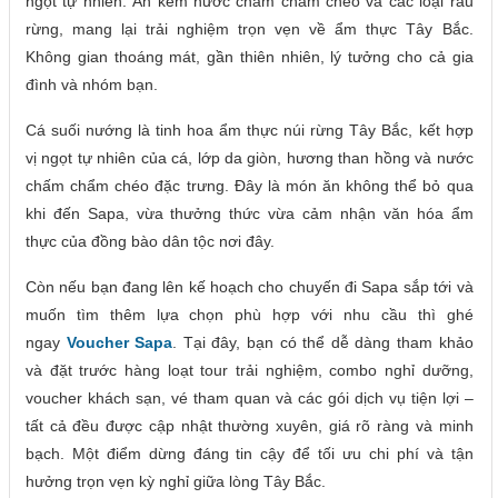
ngọt tự nhiên. Ăn kèm nước chấm chẩm chéo và các loại rau
rừng, mang lại trải nghiệm trọn vẹn về ẩm thực Tây Bắc.
Không gian thoáng mát, gần thiên nhiên, lý tưởng cho cả gia
đình và nhóm bạn.
Cá suối nướng là tinh hoa ẩm thực núi rừng Tây Bắc, kết hợp
vị ngọt tự nhiên của cá, lớp da giòn, hương than hồng và nước
chấm chẩm chéo đặc trưng. Đây là món ăn không thể bỏ qua
khi đến Sapa, vừa thưởng thức vừa cảm nhận văn hóa ẩm
thực của đồng bào dân tộc nơi đây.
Còn nếu bạn đang lên kế hoạch cho chuyến đi Sapa sắp tới và
muốn tìm thêm lựa chọn phù hợp với nhu cầu thì ghé
ngay
Voucher Sapa
. Tại đây, bạn có thể dễ dàng tham khảo
và đặt trước hàng loạt tour trải nghiệm, combo nghỉ dưỡng,
voucher khách sạn, vé tham quan và các gói dịch vụ tiện lợi –
tất cả đều được cập nhật thường xuyên, giá rõ ràng và minh
bạch. Một điểm dừng đáng tin cậy để tối ưu chi phí và tận
hưởng trọn vẹn kỳ nghỉ giữa lòng Tây Bắc.