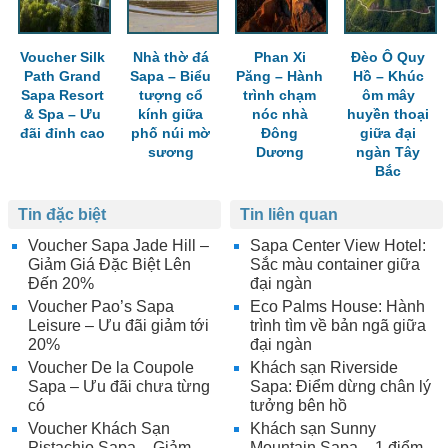
Voucher Silk
Nhà thờ đá
Phan Xi
Đèo Ô Quy
Path Grand
Sapa – Biểu
Păng – Hành
Hồ – Khúc
Sapa Resort
tượng cổ
trình chạm
ôm mây
& Spa – Ưu
kính giữa
nóc nhà
huyền thoại
đãi đỉnh cao
phố núi mờ
Đông
giữa đại
sương
Dương
ngàn Tây
Bắc
Tin đặc biệt
Tin liên quan
Voucher Sapa Jade Hill –
Sapa Center View Hotel:
Giảm Giá Đặc Biệt Lên
Sắc màu container giữa
Đến 20%
đại ngàn
Voucher Pao’s Sapa
Eco Palms House: Hành
Leisure – Ưu đãi giảm tới
trình tìm về bản ngã giữa
20%
đại ngàn
Voucher De la Coupole
Khách sạn Riverside
Sapa – Ưu đãi chưa từng
Sapa: Điểm dừng chân lý
có
tưởng bên hồ
Voucher Khách Sạn
Khách sạn Sunny
Pistachio Sapa – Giảm
Mountain Sapa – 1 điểm